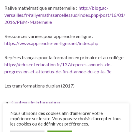
Rallye mathématique en maternelle :
http://blog.ac-
versailles.fr/rallyemathssarcellessud/index.php/post/16/01/
2016/PBM-Maternelle
Ressources variées pour apprendre en ligne :
https://www.apprendre-en-ligne.net/index.php
Repères français pour la formation en primaire et au collège :
https://eduscol.education.fr/137/reperes-annuels-de-
progression-et-attendus-de-fin-d-annee-du-cp-la-3e
Les transformations du plan (2017) :
Contenu de la formation
Document pour l’enseignant
Nous utilisons des cookies afin d'améliorer votre
expérience sur le site. Vous pouvez choisir d'accepter tous
Applications iPad utilisées lors de la formation
les cookies ou de définir vos préférences.
Complément :
projet « Miroirs et symétries »