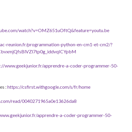
utube.com/watch?v=OMZ651uOftQ&feature=youtu.be
s.ac-reunion.fr/programmation-python-en-cm1-et-cm2/?
bvxmjQfsBlVZl7tp0g_iddvqICYpbM
s://www.geekjunior.fr/apprendre-a-coder-programmer-50-
es :
https://csfirst.withgoogle.com/s/fr/home
meo.com/read/0040271965a0e13626da8
/www.geekjunior.fr/apprendre-a-coder-programmer-50-