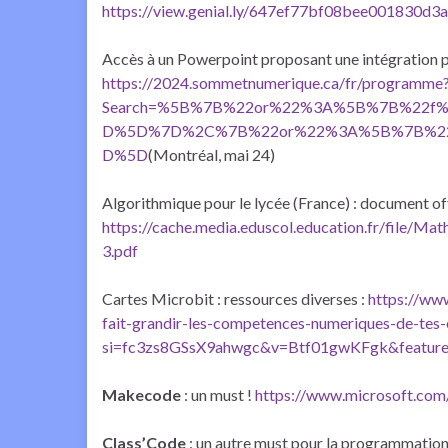
https://view.genial.ly/647ef77bf08bee001830d3a4
Accès à un Powerpoint proposant une intégration pr
https://2024.sommetnumerique.ca/fr/programme
Search=%5B%7B%22or%22%3A%5B%7B%22f%2
D%5D%7D%2C%7B%22or%22%3A%5B%7B%2
D%5D
(Montréal, mai 24)
Algorithmique pour le lycée (France) : document off
https://cache.media.eduscol.education.fr/file/
3.pdf
Cartes Microbit : ressources diverses :
https://www
fait-grandir-les-competences-numeriques-de-tes-
si=fc3zs8GSsX9ahwgc&v=Btf01gwKFgk&feature
Makecode
: un must !
https://www.microsoft.com
Class’Code
: un autre must pour la programmation