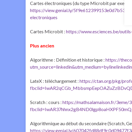
Cartes électroniques (du type Microbit par exemple) 
https://view.genial.ly/5f9e612399153e0d7b53b35
electroniques
Cartes Microbit :
https://www.esciences.be/outil
Plus ancien
Algorithme : Définition et historique :
https://thec
utm_source=linkedin&utm_medium=bylinelinkedi
LateX : téléchargement :
https://ctan.org/pkg/prof
fbclid=IwAR2qCGb_MbbsmpEepOAZuZzBDvQ
Scratch : cours :
https://mathsalamaison.fr/3eme/
fbclid=IwAR37hhnx2gB4ND0lgp8oaHXPF50mQ
Algorithmique au début du secondaire (Scratch, Ge
https://view.genial.ly/607042fd88df9c0d09477f3