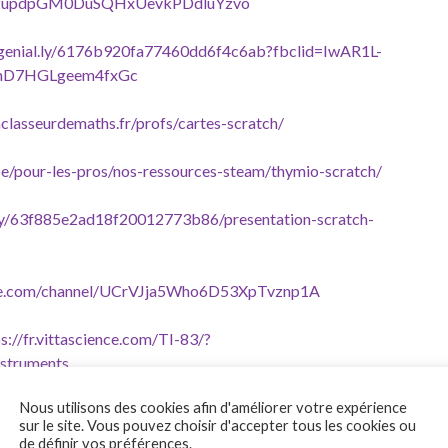
dj2updpGM0DuSQHxUevkPDdluYzvo
w.genial.ly/6176b920fa77460dd6f4c6ab?fbclid=IwAR1L-
2mD7HGLgeem4fxGc
lasseurdemaths.fr/profs/cartes-scratch/
be/pour-les-pros/nos-ressources-steam/thymio-scratch/
l.ly/63f885e2ad18f20012773b86/presentation-scratch-
be.com/channel/UCrVJja5Who6D53XpTvznp1A
s://fr.vittascience.com/TI-83/?
struments
Nous utilisons des cookies afin d'améliorer votre expérience
ation.ti.com/fr/enseignants/ressources
sur le site. Vous pouvez choisir d'accepter tous les cookies ou
de définir vos préférences.