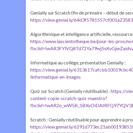
Genially sur Scratch (fin de primaire – début de sec
https://view.genial.ly/64d3f5781557cf001a23583e
Algorithmique et intelligence artificielle, ressource
https://www.lascientotheque.be/pour-les-pros/nos-
fbclid=IwAR3FYlVQ8Td72Ya79wj5sKvGjwZaidv
Informatique au collège, présentation Genially :
https://view.genial.ly/6313617cafcbb10019cbc4
linformatique-en-images
Quiz sur Scratch (Genially réutilisable) :
https://vi
content-copie-scratch-quiz-maestro?
fbclid=IwAR2o_wW5B_5BXvOiDAtRFQ97YQV3
Scratch : Genially réutilisable pour apprendre à p
https://view.genial.ly/6291d773ec21ab00193851f