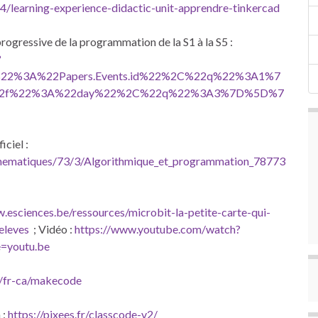
/learning-experience-didactic-unit-apprendre-tinkercad
ogressive de la programmation de la S1 à la S5 :
?
2%3A%22Papers.Events.id%22%2C%22q%22%3A1%7
2f%22%3A%22day%22%2C%22q%22%3A3%7D%5D%7
iciel :
Mathematiques/73/3/Algorithmique_et_programmation_78773
.esciences.be/ressources/microbit-la-petite-carte-qui-
eleves
; Vidéo :
https://www.youtube.com/watch?
=youtu.be
/fr-ca/makecode
 :
https://pixees.fr/classcode-v2/