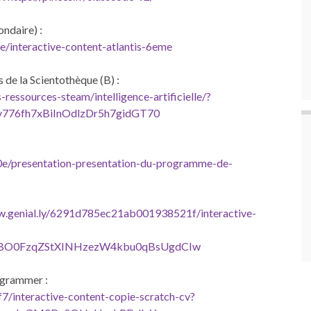
ondaire) :
/interactive-content-atlantis-6eme
s de la Scientothèque (B) :
ressources-steam/intelligence-artificielle/?
v776fh7xBiInOdlzDr5h7gidGT70
0e/presentation-presentation-du-programme-de-
ew.genial.ly/6291d785ec21ab001938521f/interactive-
BO0FzqZStXINHzezW4kbu0qBsUgdCIw
rogrammer :
7/interactive-content-copie-scratch-cv?