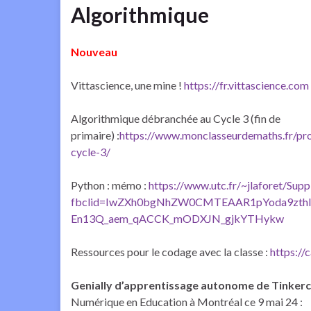
Algorithmique
Nouveau
Vittascience, une mine !
https://fr.vittascience.com
Algorithmique débranchée au Cycle 3 (fin de
primaire) :
https://www.monclasseurdemaths.fr/pro
cycle-3/
Python : mémo :
https://www.utc.fr/~jlaforet/Sup
fbclid=IwZXh0bgNhZW0CMTEAAR1pYoda9zt
En13Q_aem_qACCK_mODXJN_gjkYTHykw
Ressources pour le codage avec la classe :
https://
Genially d’apprentissage autonome de Tinker
Numérique en Education à Montréal ce 9 mai 24 :