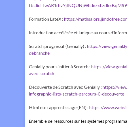
fbclid=IwAR1rhvYjINQUNjWhdnzxLzdkxBqM
Formation LateX :
https://mathsalors.jimdofree.c
Introduction accélérée et ludique au cours d’inform
Scratch progressif (Genially) :
https://view.genia
debranche
Genially pour s’initier à Scratch :
https://view.gen
avec-scratch
Découverte de Scratch avec Genially :
https://vie
infographic-lists-scratch-parcours-0-decouverte
Html etc : apprentissage (EN) :
https://www.websi
Ensemble de ressources sur les systèmes programmable