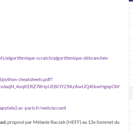
fs/algorithmique-scratch/algorithmique-débranchée-
pl/python-cheatsheets.pdf?
hIvdaqN_4oqKERZ78HpUEBOY29AzAwUQ40swHgnpOhf
capytale2.ac-paris.fr/web/accueil
cad
, proposé par Mélanie Raczek (HEFF) au 12e Sommet du