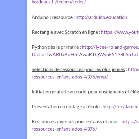
bordeaux.fr/techno/coder/
Arduino : ressource :
http://arduino.education
Rectangle avec Scratch en ligne :
https://www.yo
Python dès le primaire :
http://lycee-roland-garro
fbclid=IwAR0aBdH5-AwaRTQWyuF51P8h5uTxC
Sélections de ressources pour les plus jeunes
:
http
ressources-enfant-ados-4376/amp/
Initiation gratuite au code, pour enseignants et élèv
Présentation du codage à l’école :
http://fr.cala
Ressources diverses pour enfants et ados :
https:/
ressources-enfant-ados-4376/