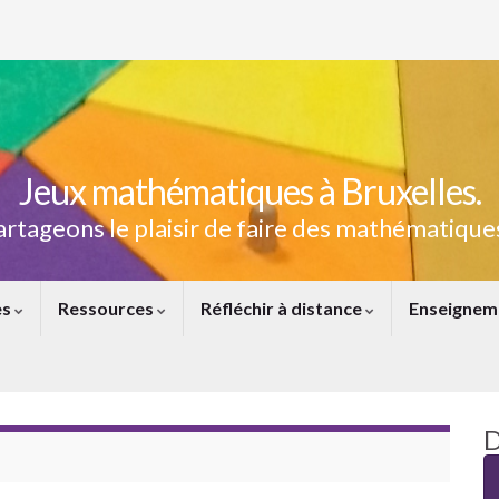
Jeux mathématiques à Bruxelles.
artageons le plaisir de faire des mathématiques
es
Ressources
Réfléchir à distance
Enseignem
D