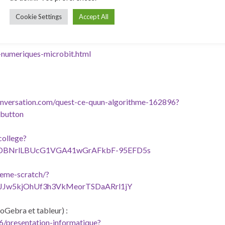
: initiation Genially :
Cookie Settings
Accept All
4/interactive-content-decouverte-des-cartes-
s-numeriques-microbit.html
onversation.com/quest-ce-quun-algorithme-162896?
nbutton
college?
DBNrlLBUcG1VGA41wGrAFkbF-95EFD5s
3eme-scratch/?
JJw5kjOhUf3h3VkMeorTSDaARrl1jY
oGebra et tableur) :
6/presentation-informatique?