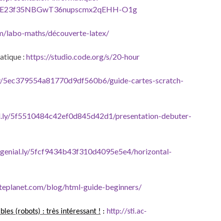
S9E23f35NBGwT36nupscmx2qEHH-O1g
om/labo-maths/découverte-latex/
atique :
https://studio.code.org/s/20-hour
l.ly/5ec379554a81770d9df560b6/guide-cartes-scratch-
ial.ly/5f5510484c42ef0d845d42d1/presentation-debuter-
w.genial.ly/5fcf9434b43f310d4095e5e4/horizontal-
teplanet.com/blog/html-guide-beginners/
s (robots) : très intéressant !
:
http://sti.ac-