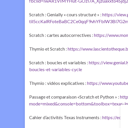
fbclid=IwAR1VIMYHut-GOzl7A_Xjzuaxxto4Sj
Scratch : Genially « cours structuré » :
https://vie
til5ccKalRFoteBaBC2Ce0qqF9vhYFblW3Bl7G
Scratch : cartes autocorrectives :
https://www.monc
Thymio et Scratch :
https://www.lascientotheque.
Scratch : boucles et variables :
https://view.genia
boucles-et-variables-cycle
Thymio : vidéos explicatives :
https://www.youtu
Passage et comparaison «Scratch et Python » :
http
mode=mixed&console=bottom&toolbox=texas-in
Cahier d’activités Texas Instruments :
https://educ