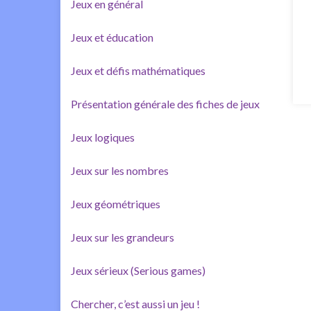
Jeux en général
Jeux et éducation
Jeux et défis mathématiques
Présentation générale des fiches de jeux
Jeux logiques
Jeux sur les nombres
Jeux géométriques
Jeux sur les grandeurs
Jeux sérieux (Serious games)
Chercher, c’est aussi un jeu !