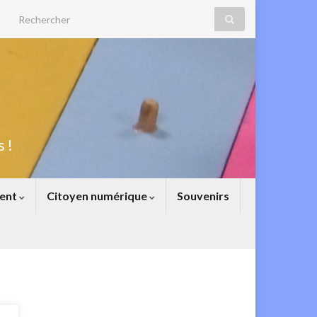
Search for:
 !
ent
Citoyen numérique
Souvenirs