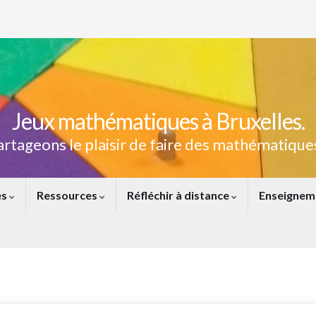
Jeux mathématiques à Bruxelles.
artageons le plaisir de faire des mathématiques
es
Ressources
Réfléchir à distance
Enseignem