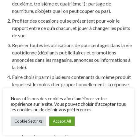
deuxième, troisième et quatrième !) : partage de
nourriture, d’objets que l’on peut couper ou pas).
Profiter des occasions qui se présentent pour voir le
rapport entre ce qu’a chacun, et jouer à changer les points
de vue.
Repérer toutes les utilisations de pourcentages dans la vie
quotidienne (dépliants publicitaires et promotions
annoncées dans les magasins, annonces ou informations à
la télé).
Faire choisir parmi plusieurs contenants du même produit
lequel est le moins cher proportionnellement : la réponse
n’est pas toujours celui qui contient le plus !!
Nous utilisons des cookies afin d'améliorer votre
Découvrir des puzzles de fractions sur
expérience sur le site. Vous pouvez choisir d'accepter tous
http://fractiontalks.com
. Le site est en anglais, mais l’idée
les cookies ou de définir vos préférences.
est de déterminer la fraction représentée par chaque
Cookie Settings
Accept All
pièce du puzzle.
Comparer plusieurs prêts, plusieurs forfaits avec