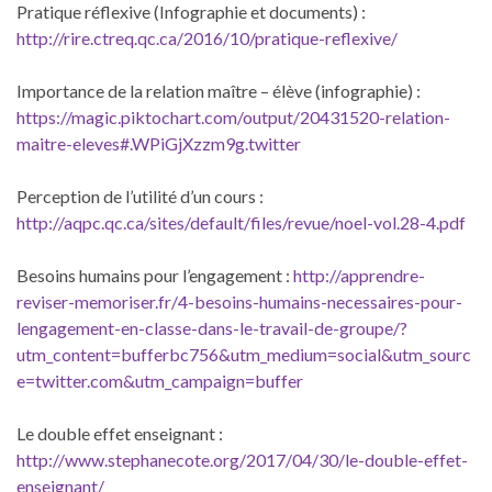
Pratique réflexive (Infographie et documents) :
http://rire.ctreq.qc.ca/2016/10/pratique-reflexive/
Importance de la relation maître – élève (infographie) :
https://magic.piktochart.com/output/20431520-relation-
maitre-eleves#.WPiGjXzzm9g.twitter
Perception de l’utilité d’un cours :
http://aqpc.qc.ca/sites/default/files/revue/noel-vol.28-4.pdf
Besoins humains pour l’engagement :
http://apprendre-
reviser-memoriser.fr/4-besoins-humains-necessaires-pour-
lengagement-en-classe-dans-le-travail-de-groupe/?
utm_content=bufferbc756&utm_medium=social&utm_sourc
e=twitter.com&utm_campaign=buffer
Le double effet enseignant :
http://www.stephanecote.org/2017/04/30/le-double-effet-
enseignant/