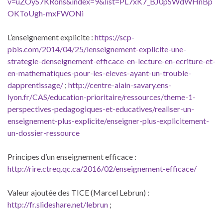
v=uZOyS7KRons&index=9&list=PL7xK7_BJ0pSWdWHnBp
OKToUgh-mxFWONi
L’enseignement explicite :
https://scp-
pbis.com/2014/04/25/lenseignement-explicite-une-
strategie-denseignement-efficace-en-lecture-en-ecriture-et-
en-mathematiques-pour-les-eleves-ayant-un-trouble-
dapprentissage/
;
http://centre-alain-savary.ens-
lyon.fr/CAS/education-prioritaire/ressources/theme-1-
perspectives-pedagogiques-et-educatives/realiser-un-
enseignement-plus-explicite/enseigner-plus-explicitement-
un-dossier-ressource
Principes d’un enseignement efficace :
http://rire.ctreq.qc.ca/2016/02/enseignement-efficace/
Valeur ajoutée des TICE (Marcel Lebrun) :
http://fr.slideshare.net/lebrun
;