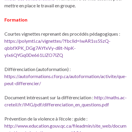
mettre en place le travail en groupe.
Formation
Courtes vignettes reprenant des procédés pédagogiques :
https://polymtl.ca/vignettes/?fbclid=IwAR1ss5SzQ-
qbbfXPK_DGg7AYfxVy-d8t-NpK-
yIx6QYGq0De661LlZO7lZQ
Différenciation (autoformation) :
https://autoformations.cforp.ca/autoformation/activite/que-
peut-differencier/
Document intéressant sur la différenciation :
http://maths.ac-
creteil.fr/IMG/pdf/differenciation_en_questions.pdf
Prévention de la violence à l’école : guide :
http://www.education.gouv.qc.ca/fileadmin/site_web/docum