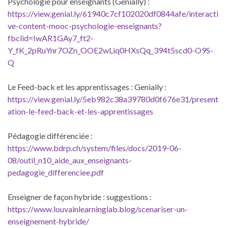
Psychologie pour enseignants (Genially) :
https://view.genial.ly/61940c7cf102020df0844afe/interacti
ve-content-mooc-psychologie-enseignants?
fbclid=IwAR1GAy7_ft2-
Y_fK_2pRuYnr7OZn_OOE2wLiq0HXsQq_394t5scd0-O9S-
Q
Le Feed-back et les apprentissages : Genially :
https://view.genial.ly/5eb982c38a39780d0f676e31/present
ation-le-feed-back-et-les-apprentissages
Pédagogie différenciée :
https://www.bdrp.ch/system/files/docs/2019-06-
08/outil_n10_aide_aux_enseignants-
pedagogie_differenciee.pdf
Enseigner de façon hybride : suggestions :
https://www.louvainlearninglab.blog/scenariser-un-
enseignement-hybride/