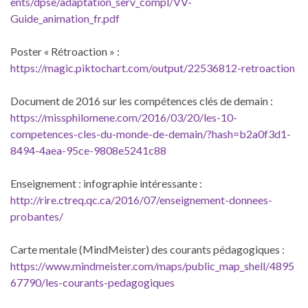
ents/dpse/adaptation_serv_compl/VV-
Guide_animation_fr.pdf
Poster « Rétroaction » :
https://magic.piktochart.com/output/22536812-retroaction
Document de 2016 sur les compétences clés de demain :
https://missphilomene.com/2016/03/20/les-10-
competences-cles-du-monde-de-demain/?hash=b2a0f3d1-
8494-4aea-95ce-9808e5241c88
Enseignement : infographie intéressante :
http://rire.ctreq.qc.ca/2016/07/enseignement-donnees-
probantes/
Carte mentale (MindMeister) des courants pédagogiques :
https://www.mindmeister.com/maps/public_map_shell/4895
67790/les-courants-pedagogiques