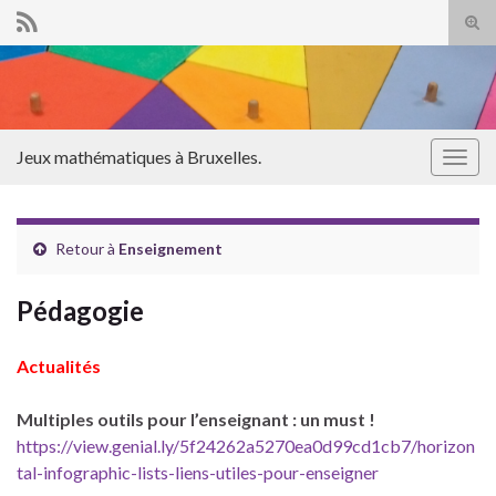
Tog
sear
Search for:
for
Jeux mathématiques à Bruxelles.
Togg
navig
Retour à
Enseignement
Pédagogie
Actualités
Multiples outils pour l’enseignant : un must !
https://view.genial.ly/5f24262a5270ea0d99cd1cb7/horizon
tal-infographic-lists-liens-utiles-pour-enseigner