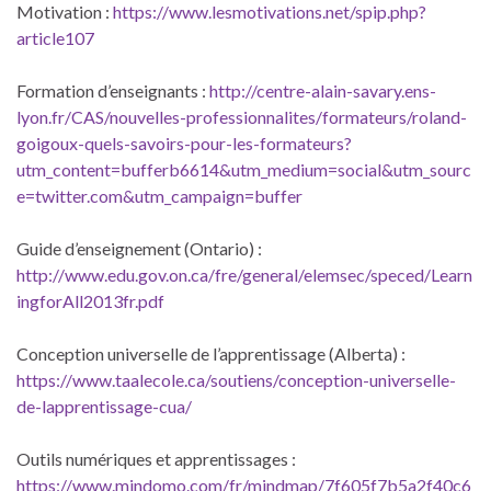
Motivation :
https://www.lesmotivations.net/spip.php?
article107
Formation d’enseignants :
http://centre-alain-savary.ens-
lyon.fr/CAS/nouvelles-professionnalites/formateurs/roland-
goigoux-quels-savoirs-pour-les-formateurs?
utm_content=bufferb6614&utm_medium=social&utm_sourc
e=twitter.com&utm_campaign=buffer
Guide d’enseignement (Ontario) :
http://www.edu.gov.on.ca/fre/general/elemsec/speced/Learn
ingforAll2013fr.pdf
Conception universelle de l’apprentissage (Alberta) :
https://www.taalecole.ca/soutiens/conception-universelle-
de-lapprentissage-cua/
Outils numériques et apprentissages :
https://www.mindomo.com/fr/mindmap/7f605f7b5a2f40c6