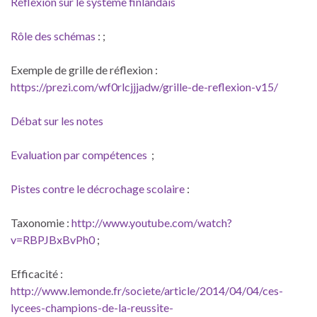
Réflexion sur le système finlandais
Rôle des schémas
: ;
Exemple de grille de réflexion :
https://prezi.com/wf0rlcjjjadw/grille-de-reflexion-v15/
Débat sur les notes
Evaluation par compétences
;
Pistes contre le décrochage scolaire
:
Taxonomie :
http://www.youtube.com/watch?
v=RBPJBxBvPh0
;
Efficacité :
http://www.lemonde.fr/societe/article/2014/04/04/ces-
lycees-champions-de-la-reussite-