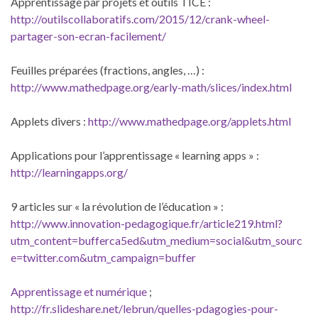
Apprentissage par projets et outils TICE :
http://outilscollaboratifs.com/2015/12/crank-wheel-
partager-son-ecran-facilement/
Feuilles préparées (fractions, angles, …) :
http://www.mathedpage.org/early-math/slices/index.html
Applets divers :
http://www.mathedpage.org/applets.html
Applications pour l’apprentissage « learning apps » :
http://learningapps.org/
9 articles sur « la révolution de l’éducation » :
http://www.innovation-pedagogique.fr/article219.html?
utm_content=bufferca5ed&utm_medium=social&utm_sourc
e=twitter.com&utm_campaign=buffer
Apprentissage et numérique
;
http://fr.slideshare.net/lebrun/quelles-pdagogies-pour-