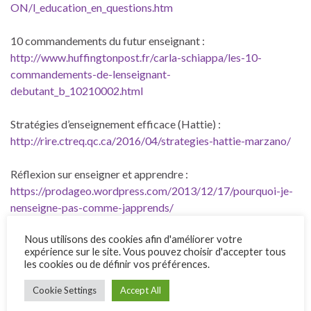
ON/l_education_en_questions.htm
10 commandements du futur enseignant :
http://www.huffingtonpost.fr/carla-schiappa/les-10-
commandements-de-lenseignant-
debutant_b_10210002.html
Stratégies d’enseignement efficace (Hattie) :
http://rire.ctreq.qc.ca/2016/04/strategies-hattie-marzano/
Réflexion sur enseigner et apprendre :
https://prodageo.wordpress.com/2013/12/17/pourquoi-je-
nenseigne-pas-comme-japprends/
Nous utilisons des cookies afin d'améliorer votre
Pédagogie active et enseignement supérieur :
expérience sur le site. Vous pouvez choisir d'accepter tous
https://pedagogieuniversitaire.wordpress.com/2016/06/26/
les cookies ou de définir vos préférences.
decouvrir-12-pratiques-pedagogiques-actives-pour-
lenseignement-superieur/
Cookie Settings
Accept All