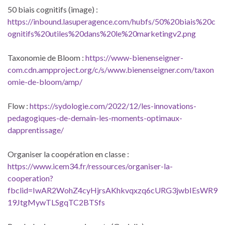
50 biais cognitifs (image) :
https://inbound.lasuperagence.com/hubfs/50%20biais%20c
ognitifs%20utiles%20dans%20le%20marketingv2.png
Taxonomie de Bloom :
https://www-bienenseigner-
com.cdn.ampproject.org/c/s/www.bienenseigner.com/taxon
omie-de-bloom/amp/
Flow :
https://sydologie.com/2022/12/les-innovations-
pedagogiques-de-demain-les-moments-optimaux-
dapprentissage/
Organiser la coopération en classe :
https://www.icem34.fr/ressources/organiser-la-
cooperation?
fbclid=IwAR2WohZ4cyHjrsAKhkvqxzq6cURG3jwbIEsWR9
19JtgMywTLSgqTC2BTSfs