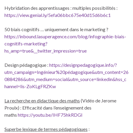
Hybridation des apprentissages : multiples possibilités :
https://view.genial.ly/5efa06bbc675e40d15d6b6c1
50 biais cognitifs … uniquement dans le marketing ?
https://inbound.lasuperagence.com/blog/infographie-biais-
cognitifs-marketing?
hs_amp=true&__twitter_impression=true
Design pédagogique :
https://designpedagogique.info/?
utm_campaign=Ingénieur%20pédagogique&utm_content=26
0884286&utm_medium=social&utm_source=linkedin&hss_c
hannel=lis-ZoKLgFRZKw
La recherche en didactique des maths
(Vidéo de Jerome
Proulx) : Efficacité dans l’enseignement des
maths
https://youtu.be/IHF75hkRDGI
Superbe lexique de termes pédagogiques
: