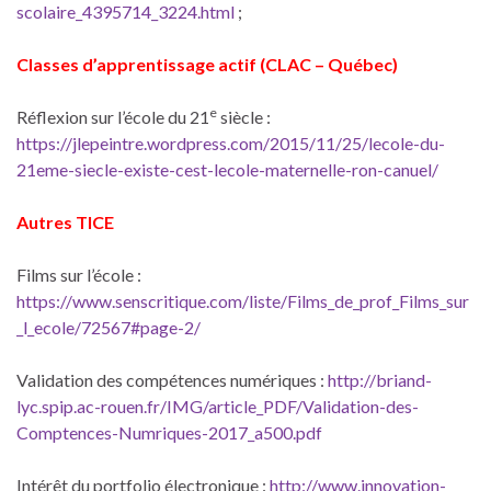
scolaire_4395714_3224.html
;
Classes d’apprentissage actif (CLAC – Québec)
e
Réflexion sur l’école du 21
siècle :
https://jlepeintre.wordpress.com/2015/11/25/lecole-du-
21eme-siecle-existe-cest-lecole-maternelle-ron-canuel/
Autres TICE
Films sur l’école :
https://www.senscritique.com/liste/Films_de_prof_Films_sur
_l_ecole/72567#page-2/
Validation des compétences numériques :
http://briand-
lyc.spip.ac-rouen.fr/IMG/article_PDF/Validation-des-
Comptences-Numriques-2017_a500.pdf
Intérêt du portfolio électronique :
http://www.innovation-