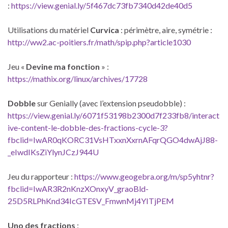
:
https://view.genial.ly/5f467dc73fb7340d42de40d5
Utilisations du matériel
Curvica
: périmètre, aire, symétrie :
http://ww2.ac-poitiers.fr/math/spip.php?article1030
Jeu «
Devine ma fonction
» :
https://mathix.org/linux/archives/17728
Dobble
sur Genially (avec l’extension pseudobble) :
https://view.genial.ly/6071f53198b2300d7f233fb8/interact
ive-content-le-dobble-des-fractions-cycle-3?
fbclid=IwAR0qKORC31VsHTxxnXxrnAFqrQGO4dwAjJ88-
_eIwdIKsZiYlynJCzJ944U
Jeu du rapporteur :
https://www.geogebra.org/m/sp5yhtnr?
fbclid=IwAR3R2nKnzXOnxyV_graoBld-
25D5RLPhKnd34IcGTESV_FmwnMj4YITjPEM
Uno des fractions
: