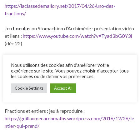
https://laclassedemallory.net/2017/04/26/uno-des-
fractions/
Jeu
Loculus
ou Stomachion d’Archimède : présentation vidéo
et liens :
https://www.youtube.com/watch?v=Tyad3bG0Y3I
(déc 22)
Réglettes
: quelques défis :
https://maths58.cir.ac-
Nous utilisons des cookies afin d'améliorer votre
dijon.fr/wp-content/uploads/sites/40/2016/02/Défis-
expérience sur le site. Vous pouvez choisir d'accepter tous
MATHS-5-MS-2016.pdf
les cookies ou de définir vos préférences.
Roues dentées
: animation :
Cookie Settings
Accept All
https://www.mathix.org/roues_dentees/
Fractions et entiers : jeu à reproduire :
https://guillaumecaronmaths.wordpress.com/2016/12/26/le
ntier-qui-prend/