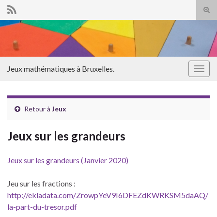
Tog
sear
Search for:
for
Jeux mathématiques à Bruxelles.
Togg
navig
Retour à
Jeux
Jeux sur les grandeurs
Jeux sur les grandeurs (Janvier 2020)
Jeu sur les fractions :
http://ekladata.com/ZrowpYeV9I6DFEZdKWRKSM5daAQ/
la-part-du-tresor.pdf