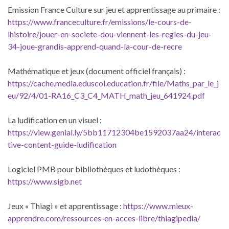
Emission France Culture sur jeu et apprentissage au primaire :
https://www.franceculture.fr/emissions/le-cours-de-
lhistoire/jouer-en-societe-dou-viennent-les-regles-du-jeu-
34-joue-grandis-apprend-quand-la-cour-de-recre
Mathématique et jeux (document officiel français) :
https://cache.media.eduscol.education.fr/file/Maths_par_le_j
eu/92/4/01-RA16_C3_C4_MATH_math_jeu_641924.pdf
La ludification en un visuel :
https://view.genial.ly/5bb11712304be1592037aa24/interac
tive-content-guide-ludification
Logiciel PMB pour bibliothèques et ludothèques :
https://www.sigb.net
Jeux « Thiagi » et apprentissage :
https://www.mieux-
apprendre.com/ressources-en-acces-libre/thiagipedia/