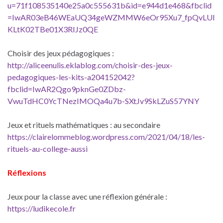
u=71f108535140e25a0c555631b&id=e944d1e468&fbclid
=IwAR03eB46WEaUQ34geWZMMW6eOr95Xu7_fpQvLUI
KLtK02TBe01X3RIJz0QE
Choisir des jeux pédagogiques :
http://aliceenulis.eklablog.com/choisir-des-jeux-
pedagogiques-les-kits-a204152042?
fbclid=IwAR2Qgo9pknGe0ZDbz-
VwuTdHC0YcTNezIMOQa4u7b-SXtJv9SkLZuS57YNY
Jeux et rituels mathématiques : au secondaire
https://clairelommeblog.wordpress.com/2021/04/18/les-
rituels-au-college-aussi
Réflexions
Jeux pour la classe avec une réflexion générale :
https://ludikecole.fr