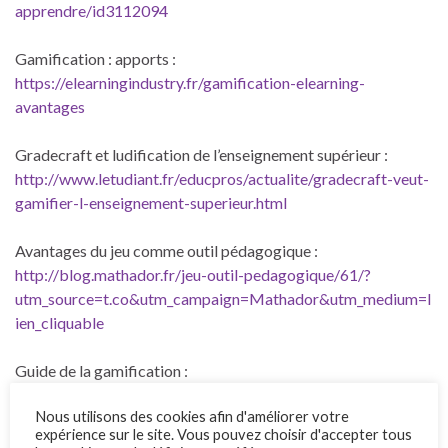
apprendre/id3112094
Gamification : apports :
https://elearningindustry.fr/gamification-elearning-
avantages
Gradecraft et ludification de l’enseignement supérieur :
http://www.letudiant.fr/educpros/actualite/gradecraft-veut-
gamifier-l-enseignement-superieur.html
Avantages du jeu comme outil pédagogique :
http://blog.mathador.fr/jeu-outil-pedagogique/61/?
utm_source=t.co&utm_campaign=Mathador&utm_medium=l
ien_cliquable
Guide de la gamification :
https://siecledigital.fr/2015/06/petit-guide-de-
Nous utilisons des cookies afin d'améliorer votre
gamification/
;
http://digital-learning-academy.com/petit-
expérience sur le site. Vous pouvez choisir d'accepter tous
guide-de-gamification/