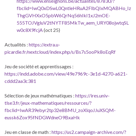
https://www.enseignons.be/actualites/87830/?
fbclid=IwQ0xDSwL0QntleHRuA2FlbQIxMQABHo_Iz
ThgGVHXxO5pbW6QrNq56hIkI1xJ2mOE-
555TOJVgluV2tNYTF85MkTw_aem_URY08ojwtqSL
w0c8X9fcjA
(oct 25)
Actualités :
https://extra.u-
picardie.fr/nextcloud/index.php/s/Bs7s5ooPk8oEqRf
Jeu de société et apprentissages :
https://indd.adobe.com/view/49e7969c-3e1d-4270-a621-
cddd2aa3c381
Sélection de jeux mathématiques :
https://ires.univ-
tlse3.fr/jeux-mathematiques/ressources/?
fbclid=IwAR39ebyr2tp32e8BMU_zoXlqoJJuXSQM-
eussk6Zox95fNDGWdneO9BxaHk
Jeu en classe de math :
https://us2.campaign-archive.com/?