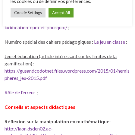
les cookies ou de définir vos préférences.
Jeu éducatif et ludification :
Cookie Settings
Accept All
https://ledidacticien.com/2016/02/05/jeu-educatif-et-
ludification-quoi-et-pourquoi/
;
Numéro spécial des cahiers pédagogiques :
Le jeu en classe
:
Jeu et éducation (article intéressant sur les limites de la
gamification)
:
https://gusandcodotnet.files.wordpress.com/2015/01/hemis
pheres_jeu-2015.pdf
Rôle de l’erreur
;
Conseils et aspects didactiques
Réflexion sur la manipulation en mathématique
:
http://laon.dsden02.ac-