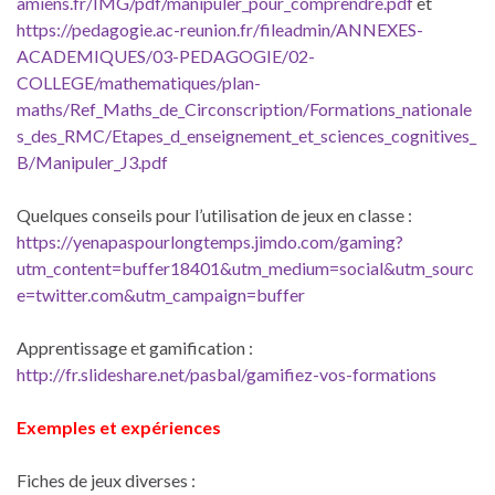
amiens.fr/IMG/pdf/manipuler_pour_comprendre.pdf
et
https://pedagogie.ac-reunion.fr/fileadmin/ANNEXES-
ACADEMIQUES/03-PEDAGOGIE/02-
COLLEGE/mathematiques/plan-
maths/Ref_Maths_de_Circonscription/Formations_nationale
s_des_RMC/Etapes_d_enseignement_et_sciences_cognitives_
B/Manipuler_J3.pdf
Quelques conseils pour l’utilisation de jeux en classe :
https://yenapaspourlongtemps.jimdo.com/gaming?
utm_content=buffer18401&utm_medium=social&utm_sourc
e=twitter.com&utm_campaign=buffer
Apprentissage et gamification :
http://fr.slideshare.net/pasbal/gamifiez-vos-formations
Exemples et expériences
Fiches de jeux diverses :