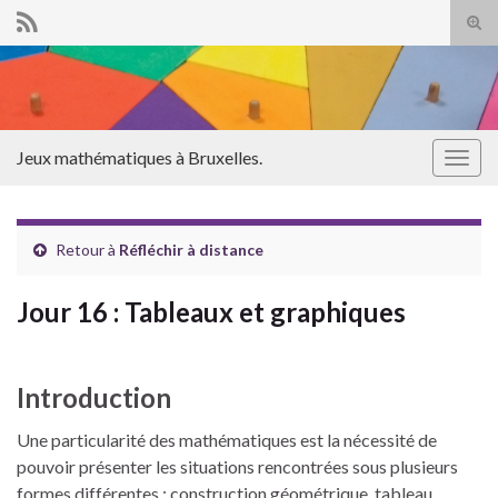
Tog
sear
Search for:
for
Jeux mathématiques à Bruxelles.
Togg
navig
Retour à
Réfléchir à distance
Jour 16 : Tableaux et graphiques
Introduction
Une particularité des mathématiques est la nécessité de
pouvoir présenter les situations rencontrées sous plusieurs
formes différentes : construction géométrique, tableau,