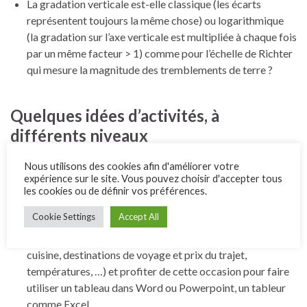
La gradation verticale est-elle classique (les écarts
représentent toujours la même chose) ou logarithmique
(la gradation sur l’axe verticale est multipliée à chaque fois
par un même facteur > 1) comme pour l’échelle de Richter
qui mesure la magnitude des tremblements de terre ?
Quelques idées d’activités, à
différents niveaux
Elaborer, utiliser puis faire écrire des tableaux lorsque
Nous utilisons des cookies afin d'améliorer votre
expérience sur le site. Vous pouvez choisir d'accepter tous
l’occasion se présente dans la vie quotidienne : calendrier,
les cookies ou de définir vos préférences.
répartition des tâches sur la semaine, planning de la
semaine, comptage de points lors d’un jeu, …
Cookie Settings
Accept All
Faire un relevé de données (jeux de société, recettes de
cuisine, destinations de voyage et prix du trajet,
températures, …) et profiter de cette occasion pour faire
utiliser un tableau dans Word ou Powerpoint, un tableur
comme Excel.