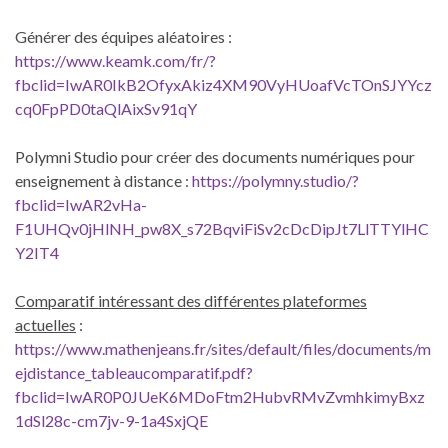
Générer des équipes aléatoires :
https://www.keamk.com/fr/?
fbclid=IwAR0IkB2OfyxAkiz4XM90VyHUoafVcTOnSJYYcz
cq0FpPD0taQlAixSv91qY
Polymni Studio pour créer des documents numériques pour
enseignement à distance :
https://polymny.studio/?
fbclid=IwAR2vHa-
F1UHQv0jHlNH_pw8X_s72BqviFiSv2cDcDipJt7LlTTYlHC
Y2IT4
Comparatif intéressant des différentes plateformes
actuelles
:
https://www.mathenjeans.fr/sites/default/files/documents/m
ejdistance_tableaucomparatif.pdf?
fbclid=IwAR0P0JUeK6MDoFtm2HubvRMvZvmhkimyBxz
1dSl28c-cm7jv-9-1a4SxjQE