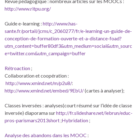
Revue pédagogique : nombreux articles sur les MOOCs :
http://www.ritpu.org/
Guide e-learning :
http://www.has-
sante.fr/portail/jcms/c_2060277/fr/e-learning-un-guide-de-
conception-de-formation-ouverte-et-a-distance-foad?
utm_content=buffer80df3&utm_medium=social&utm_sourc
e=twitter.com&utm_campaign=buffer
Rétroaction
;
Collaboration et coopération :
http://www.xmind.net/m/p2u8/
:
http://www.xmind.net/embed/9EbU/
(cartes à analyser);
Classes inversées : analyses(court résumé sur l’idée de classe
inversée) diaporama sur
http://fr.slideshare.net/lebrun/educ-
pros-parismars2013short
;
Hybridation
;
Analyse des abandons dans les MOOC
: