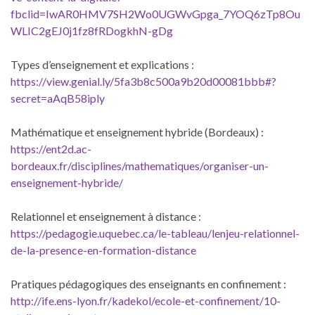
fbclid=IwAR0HMV7SH2Wo0UGWvGpga_7YOQ6zTp8Ou
WLIC2gEJ0j1fz8fRDogkhN-gDg
Types d’enseignement et explications :
https://view.genial.ly/5fa3b8c500a9b20d00081bbb#?
secret=aAqB58iply
Mathématique et enseignement hybride (Bordeaux) :
https://ent2d.ac-
bordeaux.fr/disciplines/mathematiques/organiser-un-
enseignement-hybride/
Relationnel et enseignement à distance :
https://pedagogie.uquebec.ca/le-tableau/lenjeu-relationnel-
de-la-presence-en-formation-distance
Pratiques pédagogiques des enseignants en confinement :
http://ife.ens-lyon.fr/kadekol/ecole-et-confinement/10-