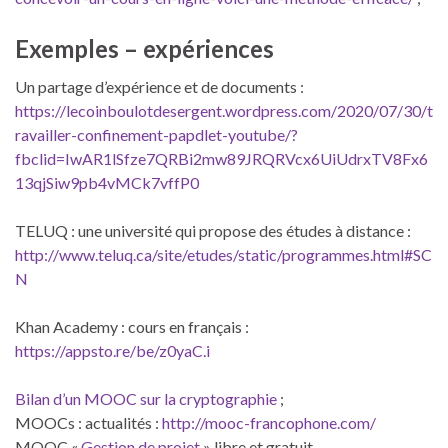
Exemples – expériences
Un partage d’expérience et de documents :
https://lecoinboulotdesergent.wordpress.com/2020/07/30/t
ravailler-confinement-papdlet-youtube/?
fbclid=IwAR1lSfze7QRBi2mw89JRQRVcx6UiUdrxTV8Fx6
13qjSiw9pb4vMCk7vffP0
TELUQ : une université qui propose des études à distance :
http://www.teluq.ca/site/etudes/static/programmes.html#SC
N
Khan Academy : cours en français :
https://appsto.re/be/z0yaC.i
Bilan d’un MOOC sur la cryptographie
;
MOOCs : actualités :
http://mooc-francophone.com/
MOOC «
Gestion de projet
» libre et gratuit