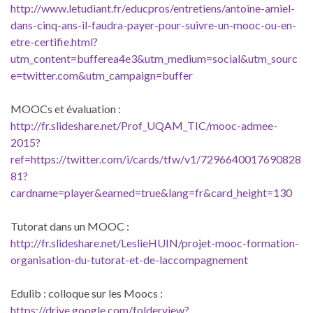
http://www.letudiant.fr/educpros/entretiens/antoine-amiel-
dans-cinq-ans-il-faudra-payer-pour-suivre-un-mooc-ou-en-
etre-certifie.html?
utm_content=bufferea4e3&utm_medium=social&utm_sourc
e=twitter.com&utm_campaign=buffer
MOOCs et évaluation :
http://fr.slideshare.net/Prof_UQAM_TIC/mooc-admee-
2015?
ref=https://twitter.com/i/cards/tfw/v1/7296640017690828
81?
cardname=player&earned=true&lang=fr&card_height=130
Tutorat dans un MOOC :
http://fr.slideshare.net/LeslieHUIN/projet-mooc-formation-
organisation-du-tutorat-et-de-laccompagnement
Edulib : colloque sur les Moocs :
https://drive.google.com/folderview?