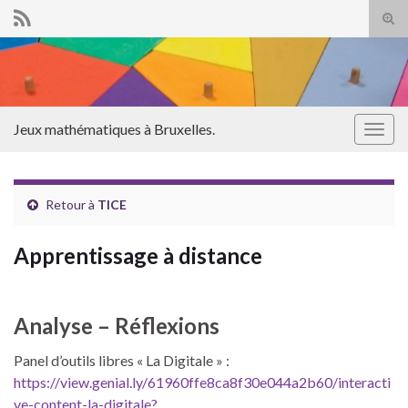
Tog
sear
Search for:
for
Jeux mathématiques à Bruxelles.
Togg
navig
Retour à
TICE
Apprentissage à distance
Analyse – Réflexions
Panel d’outils libres « La Digitale » :
https://view.genial.ly/61960ffe8ca8f30e044a2b60/interacti
ve-content-la-digitale?