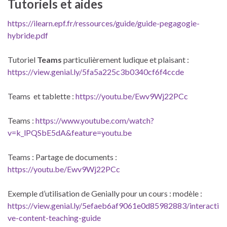
Tutoriels et aides
https://ilearn.epf.fr/ressources/guide/guide-pegagogie-
hybride.pdf
Tutoriel
Teams
particulièrement ludique et plaisant :
https://view.genial.ly/5fa5a225c3b0340cf6f4ccde
Teams et tablette :
https://youtu.be/Ewv9Wj22PCc
Teams :
https://www.youtube.com/watch?
v=k_lPQSbE5dA&feature=youtu.be
Teams : Partage de documents :
https://youtu.be/Ewv9Wj22PCc
Exemple d’utilisation de Genially pour un cours : modèle :
https://view.genial.ly/5efaeb6af9061e0d85982883/interacti
ve-content-teaching-guide