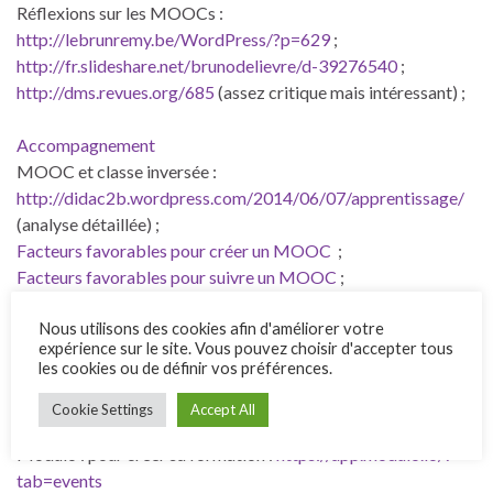
Réflexions sur les MOOCs :
http://lebrunremy.be/WordPress/?p=629
;
http://fr.slideshare.net/brunodelievre/d-39276540
;
http://dms.revues.org/685
(assez critique mais intéressant) ;
Accompagnement
MOOC et classe inversée :
http://didac2b.wordpress.com/2014/06/07/apprentissage/
(analyse détaillée) ;
Facteurs favorables pour créer un MOOC
;
Facteurs favorables pour suivre un MOOC
;
MOOC et présentiel
;
Réflexions diverses sur l’e-learning :
communautés de
Nous utilisons des cookies afin d'améliorer votre
expérience sur le site. Vous pouvez choisir d'accepter tous
pratique
;
les cookies ou de définir vos préférences.
Applications
Cookie Settings
Accept All
Modulo : pour créer sa formation :
https://app.modulo.io/?
tab=events