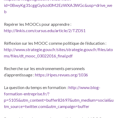
id=0BwyKg31cggGybzd0M2EzWXA3WGc&usp=drive_we
b
Repérer les MOOCs pour apprendre :
http://linkis.com/cursus.edu/article/2/TZDS1
Réflexion sur les MOOC comme politique de l’éducation :
http://www.strategie.gouv.fr/sites/strategie.gouv.fr/files/ato
ms/files/dt_mooc_03022016_final.pdf
Recherche sur les environnements personnels
d’apprentissage :
https://ripes.revues.org/1036
La question du temps en formation :
http://www.blog-
formation-entreprise.fr/?
p=5105&utm_content=buffer82697&utm_medium=social&u
tm_source=twitter.com&utm_campaign=buffer