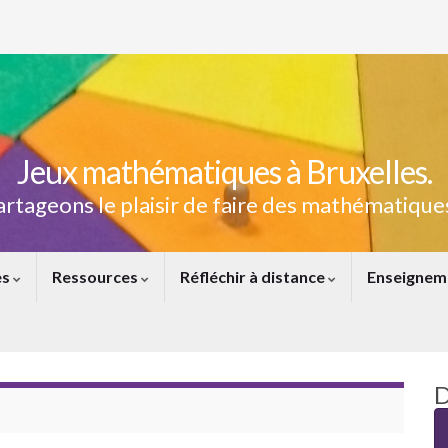
Jeux mathématiques à Bruxelles.
artageons le plaisir de faire des mathématiques
es
Ressources
Réfléchir à distance
Enseignem
D