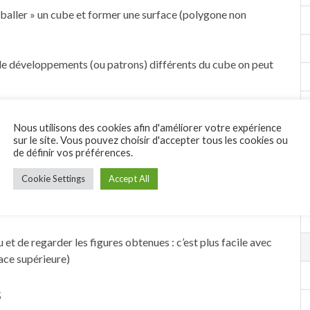
mballer » un cube et former une surface (polygone non
 de développements (ou patrons) différents du cube on peut
autres solides avec le matériel trouvé : boîtes de formes
Nous utilisons des cookies afin d'améliorer votre expérience
sur le site. Vous pouvez choisir d'accepter tous les cookies ou
de définir vos préférences.
Cookie Settings
Accept All
uelles figures géométriques on peut obtenir en coupant en
 et de regarder les figures obtenues : c’est plus facile avec
face supérieure)
s