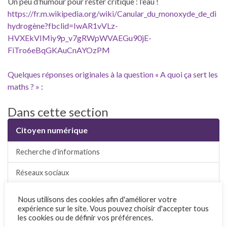
Un peu d’humour pour rester critique : l’eau !
https://fr.m.wikipedia.org/wiki/Canular_du_monoxyde_de_di
hydrogène?fbclid=IwAR1vVLz-
HVXEkVIMiy9p_v7gRWpWVAEGu90jE-
FiTro6eBqGKAuCnAYOzPM
Quelques réponses originales à la question « A quoi ça sert les
maths ? »
:
Dans cette section
Citoyen numérique
Recherche d’informations
Réseaux sociaux
Plates-formes et partage de données
Nous utilisons des cookies afin d'améliorer votre
expérience sur le site. Vous pouvez choisir d'accepter tous
Identité numérique
les cookies ou de définir vos préférences.