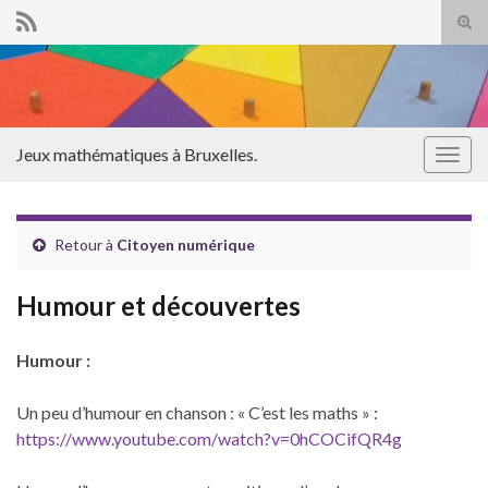
Tog
sear
Search for:
for
Jeux mathématiques à Bruxelles.
Togg
navig
Retour à
Citoyen numérique
Humour et découvertes
Humour :
Un peu d’humour en chanson : « C’est les maths » :
https://www.youtube.com/watch?v=0hCOCifQR4g