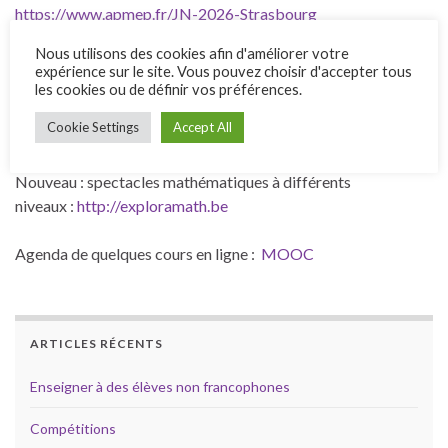
https://www.apmep.fr/JN-2026-Strasbourg
Nous utilisons des cookies afin d'améliorer votre
expérience sur le site. Vous pouvez choisir d'accepter tous
Divers
les cookies ou de définir vos préférences.
Cookie Settings
Accept All
I
nformations sur diverses compétitions
Nouveau : spectacles mathématiques à différents
niveaux :
http://exploramath.be
Agenda de quelques cours en ligne :
MOOC
ARTICLES RÉCENTS
Enseigner à des élèves non francophones
Compétitions