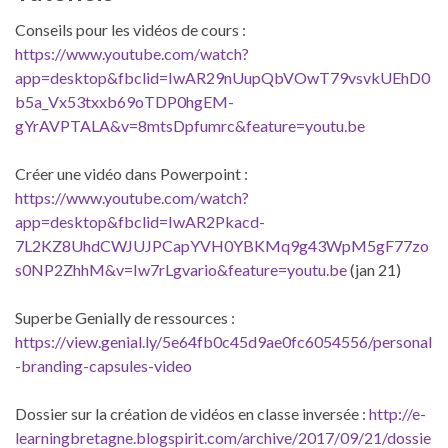
Conseils pour les vidéos de cours :
https://www.youtube.com/watch?
app=desktop&fbclid=IwAR29nUupQbVOwT79vsvkUEhD0
b5a_Vx53txxb69oTDP0hgEM-
gYrAVPTALA&v=8mtsDpfumrc&feature=youtu.be
Créer une vidéo dans Powerpoint :
https://www.youtube.com/watch?
app=desktop&fbclid=IwAR2Pkacd-
7L2KZ8UhdCWJUJPCapYVH0YBKMq9g43WpM5gF77zo
s0NP2ZhhM&v=Iw7rLgvario&feature=youtu.be
(jan 21)
Superbe Genially de ressources :
https://view.genial.ly/5e64fb0c45d9ae0fc6054556/personal
-branding-capsules-video
Dossier sur la création de vidéos en classe inversée :
http://e-
learningbretagne.blogspirit.com/archive/2017/09/21/dossie