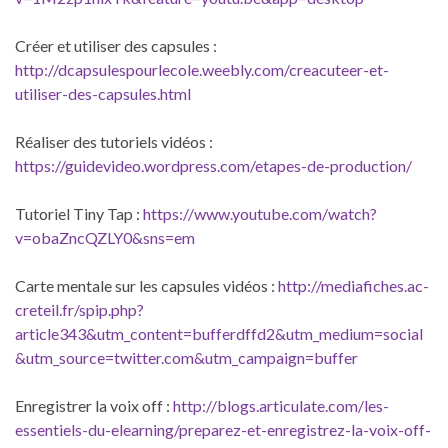
Créer et utiliser des capsules :
http://dcapsulespourlecole.weebly.com/creacuteer-et-
utiliser-des-capsules.html
Réaliser des tutoriels vidéos :
https://guidevideo.wordpress.com/etapes-de-production/
Tutoriel Tiny Tap :
https://www.youtube.com/watch?
v=obaZncQZLY0&sns=em
Carte mentale sur les capsules vidéos :
http://mediafiches.ac-
creteil.fr/spip.php?
article343&utm_content=bufferdffd2&utm_medium=social
&utm_source=twitter.com&utm_campaign=buffer
Enregistrer la voix off :
http://blogs.articulate.com/les-
essentiels-du-elearning/preparez-et-enregistrez-la-voix-off-