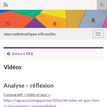
Tog
sear
Search for:
for
Jeux mathématiques à Bruxelles.
Togg
navig
Retour à
TICE
Vidéos
Analyse – réflexion
Comparatif « Vidéo et quiz »
:
https://vgpascal.blogspot.be/2016/04/video-et-quiz-font-
si-bon-menage-comparatif.html