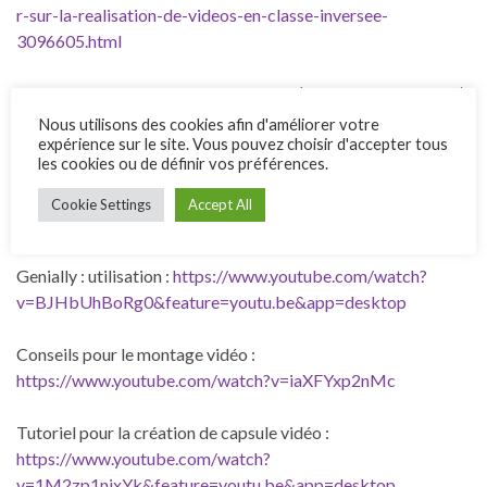
r-sur-la-realisation-de-videos-en-classe-inversee-
3096605.html
Commenter des images ou des vidéos (diverses applications)
:
http://numeriques.spip.ac-rouen.fr/spip.php?
Nous utilisons des cookies afin d'améliorer votre
expérience sur le site. Vous pouvez choisir d'accepter tous
page=page_numerique&reference=outils&code=65
les cookies ou de définir vos préférences.
Pixiclip :
http://www.freetech4teachers.com/2017/01/how-
Cookie Settings
Accept All
to-use-pixiclip-to-create.html#.WHcxE8iaGf0
Genially : utilisation :
https://www.youtube.com/watch?
v=BJHbUhBoRg0&feature=youtu.be&app=desktop
Conseils pour le montage vidéo :
https://www.youtube.com/watch?v=iaXFYxp2nMc
Tutoriel pour la création de capsule vidéo :
https://www.youtube.com/watch?
v=1M2zp1nixYk&feature=youtu.be&app=desktop