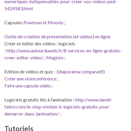
numeriques-indispensables-pour-creer-vos-videos-ped-
5424583.html
Capsules
Powtoon et Moovly
;
Outils de création de présentation (et vidéos) en ligne
Créer et éditer des vidéos : logiciels
:
http://www.autourduweb.fr/8-services-en-ligne-gratuits-
creer-editer-video/
;
Magisto
;
Edition de vidéos et quiz : (
diaporama comparatif
)
Créer une visioconférence
;
Faire une capsule vidéo
;
Logiciels gratuits liés à l’animation :
http://www.david-
fabre.com/le-stop-motion-6-logiciels-gratuits-pour-
demarrer-dans-lanimation/
;
Tutoriels