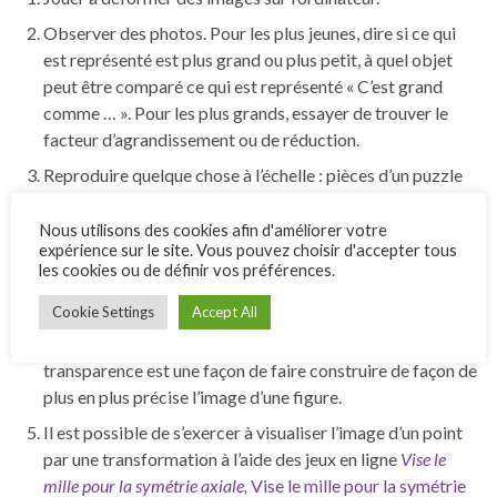
Observer des photos. Pour les plus jeunes, dire si ce qui
est représenté est plus grand ou plus petit, à quel objet
peut être comparé ce qui est représenté « C’est grand
comme … ». Pour les plus grands, essayer de trouver le
facteur d’agrandissement ou de réduction.
Reproduire quelque chose à l’échelle : pièces d’un puzzle
géométrique, une pièce simple ou découpée, faire le
dessin ou la maquette d’une pièce.
Nous utilisons des cookies afin d'améliorer votre
expérience sur le site. Vous pouvez choisir d'accepter tous
En plus des jeux de miroirs, les applications
Miroirs et
les cookies ou de définir vos préférences.
réflexions puzzles
et
Lazors
sont assez intéressantes. Plus
Cookie Settings
Accept All
simplement, dessiner le symétrique d’une figure, et vérifier
en pliant la feuille et en vérifiant si l’image est correcte par
transparence est une façon de faire construire de façon de
plus en plus précise l’image d’une figure.
Il est possible de s’exercer à visualiser l’image d’un point
par une transformation à l’aide des jeux en ligne
Vise le
mille pour la symétrie axiale,
Vise le mille pour la symétrie