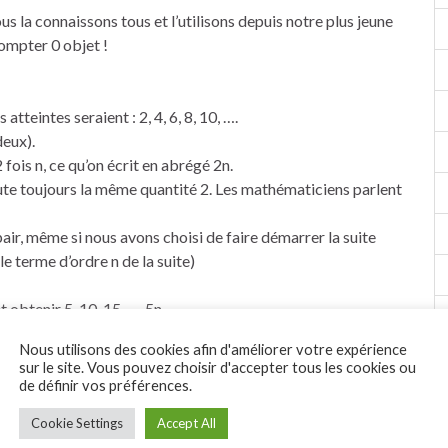
ous la connaissons tous et l’utilisons depuis notre plus jeune
compter 0 objet !
atteintes seraient : 2, 4, 6, 8, 10, ….
deux).
fois n, ce qu’on écrit en abrégé 2n.
oute toujours la même quantité 2. Les mathématiciens parlent
r, même si nous avons choisi de faire démarrer la suite
le terme d’ordre n de la suite)
 obtenir 5, 10, 15, …, 5n, …
métique de raison 5 (ce qui signifie qu’on ajoute toujours 5)
Nous utilisons des cookies afin d'améliorer votre expérience
sur le site. Vous pouvez choisir d'accepter tous les cookies ou
rands, et intéressons-nous à leur aire. On obtient 1, 4, 9,
de définir vos préférences.
Cookie Settings
Accept All
fois un nombre impair (3, 5, 7, 9, ….). Les nombres de cette