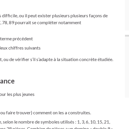
 difficile, ou il peut exister plusieurs plusieurs façons de
 67, 78, 89 pourrait se compléter notamment
u terme précédent
deux chiffres suivants
ou de vérifier s’il s’adapte à la situation concrète étudiée.
tance
our les plus jeunes
(ou faire trouver) comment on les a construites.
selon le nombre de symboles utilisés : 1, 3, 6, 10, 15, 21,
onc 28 pièces. Combien de pièces a un domino « double 9 »