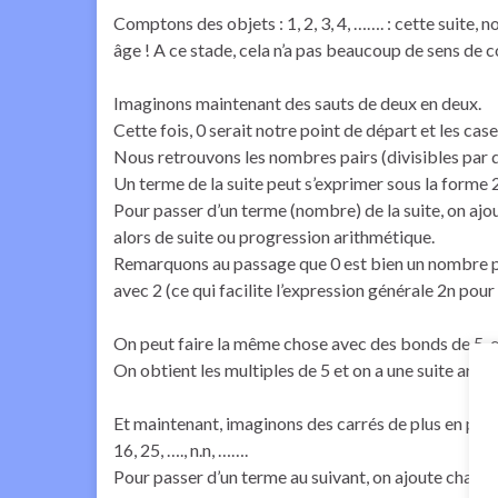
Comptons des objets : 1, 2, 3, 4, ……. : cette suite, n
âge ! A ce stade, cela n’a pas beaucoup de sens de 
Imaginons maintenant des sauts de deux en deux.
Cette fois, 0 serait notre point de départ et les cases 
Nous retrouvons les nombres pairs (divisibles par 
Un terme de la suite peut s’exprimer sous la forme 2 
Pour passer d’un terme (nombre) de la suite, on aj
alors de suite ou progression arithmétique.
Remarquons au passage que 0 est bien un nombre pai
avec 2 (ce qui facilite l’expression générale 2n pour 
On peut faire la même chose avec des bonds de 5, et
On obtient les multiples de 5 et on a une suite arith
Et maintenant, imaginons des carrés de plus en plus g
16, 25, …., n.n, …….
Pour passer d’un terme au suivant, on ajoute chaque 