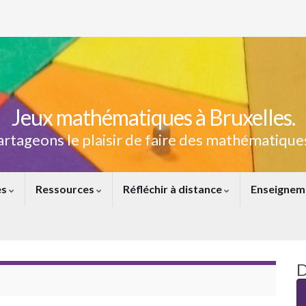
Jeux mathématiques à Bruxelles.
artageons le plaisir de faire des mathématiques
es
Ressources
Réfléchir à distance
Enseignem
D