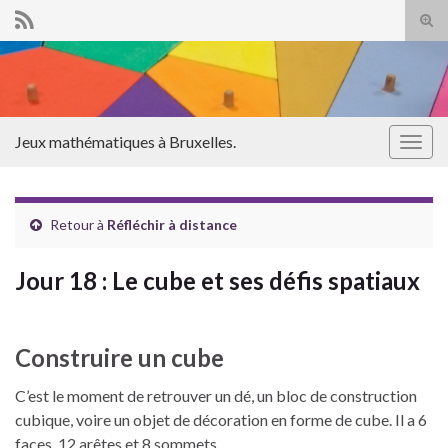
Tog
sear
Search for:
for
Jeux mathématiques à Bruxelles.
Togg
navig
Retour à
Réfléchir à distance
Jour 18 : Le cube et ses défis spatiaux
Construire un cube
C’est le moment de retrouver un dé, un bloc de construction
cubique, voire un objet de décoration en forme de cube. Il a 6
faces, 12 arêtes et 8 sommets.