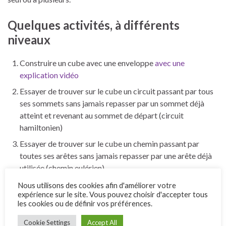
Quelques activités, à différents
niveaux
Construire un cube avec une enveloppe
avec une
explication vidéo
Essayer de trouver sur le cube un circuit passant par tous
ses sommets sans jamais repasser par un sommet déjà
atteint et revenant au sommet de départ (circuit
hamiltonien)
Essayer de trouver sur le cube un chemin passant par
toutes ses arêtes sans jamais repasser par une arête déjà
utilisée (chemin eulérien).
Retrouver les différents développements (ou patrons) du
Nous utilisons des cookies afin d'améliorer votre
expérience sur le site. Vous pouvez choisir d'accepter tous
cube : c’est particulièrement facile avec des carrés
les cookies ou de définir vos préférences.
aimantés ou de polydrons, ou en découpant de différentes
façons un cube en carton, ou en vérifiant les agencements
Cookie Settings
Accept All