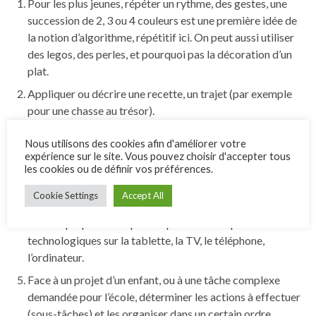
Pour les plus jeunes, répéter un rythme, des gestes, une
succession de 2, 3 ou 4 couleurs est une première idée de
la notion d’algorithme, répétitif ici. On peut aussi utiliser
des legos, des perles, et pourquoi pas la décoration d’un
plat.
Appliquer ou décrire une recette, un trajet (par exemple
pour une chasse au trésor).
Jouer au robot (toujours pour une chasse au trésor, en réel
Nous utilisons des cookies afin d'améliorer votre
ou sur un quadrillage), se familiariser avec des robots tels
expérience sur le site. Vous pouvez choisir d'accepter tous
que Bee Bot (application sur tablette, ou
en ligne
), ou
les cookies ou de définir vos préférences.
d’autres applications similaires sur tablette sont des
Cookie Settings
Accept All
introductions dynamiques à la programmation.
Faire expliquer en étapes simples des manipulations
technologiques sur la tablette, la TV, le téléphone,
l’ordinateur.
Face à un projet d’un enfant, ou à une tâche complexe
demandée pour l’école, déterminer les actions à effectuer
(sous-tâches) et les organiser dans un certain ordre.