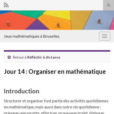
Tog
sear
Search for:
for
Jeux mathématiques à Bruxelles.
Togg
navig
Retour à
Réfléchir à distance
Jour 14 : Organiser en mathématique
Introduction
Structurer et organiser font partie des activités quotidiennes
en mathématique, mais aussi dans notre vie quotidienne :
préparer une recette, effectuer un nouveau trajet, élaborer