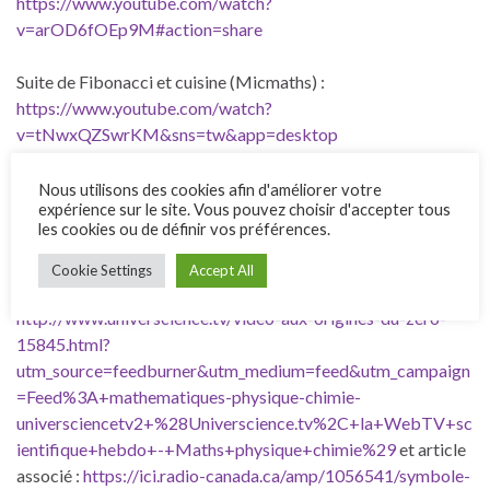
https://www.youtube.com/watch?
v=arOD6fOEp9M#action=share
Suite de Fibonacci et cuisine (Micmaths) :
https://www.youtube.com/watch?
v=tNwxQZSwrKM&sns=tw&app=desktop
Vidéos « Mathématiques vivantes » :
Nous utilisons des cookies afin d'améliorer votre
expérience sur le site. Vous pouvez choisir d'accepter tous
https://www.youtube.com/channel/UC0cG09BmwXrH7_kz
les cookies ou de définir vos préférences.
BzCM8Jg
Cookie Settings
Accept All
Vidéo Universciences : « les origines du zéro » :
http://www.universcience.tv/video-aux-origines-du-zero-
15845.html?
utm_source=feedburner&utm_medium=feed&utm_campaign
=Feed%3A+mathematiques-physique-chimie-
universciencetv2+%28Universcience.tv%2C+la+WebTV+sc
ientifique+hebdo+-+Maths+physique+chimie%29
et article
associé :
https://ici.radio-canada.ca/amp/1056541/symbole-