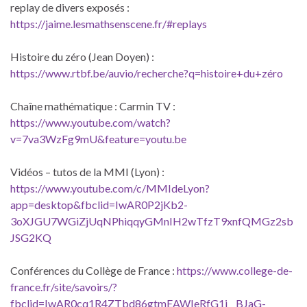
replay de divers exposés :
https://jaime.lesmathsenscene.fr/#replays
Histoire du zéro (Jean Doyen) :
https://www.rtbf.be/auvio/recherche?q=histoire+du+zéro
Chaîne mathématique : Carmin TV :
https://www.youtube.com/watch?
v=7va3WzFg9mU&feature=youtu.be
Vidéos – tutos de la MMI (Lyon) :
https://www.youtube.com/c/MMIdeLyon?
app=desktop&fbclid=IwAR0P2jKb2-
3oXJGU7WGiZjUqNPhiqqyGMnIH2wTfzT9xnfQMGz2sb
JSG2KQ
Conférences du Collège de France :
https://www.college-de-
france.fr/site/savoirs/?
fbclid=IwAR0cq1R4ZTbd86gtmEAWIeRfG1j__BJaG-