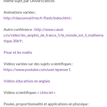
même sujet, par Universciences
Animations variées :
http://rdassonval.free.fr/flash/index.html ;
Autre conférence :
http://www.canal-
u.tv/video/les_amphis_de_france_5/le_monde_est_il_mathema
tique.3069
;
Pixar et les maths
Vidéos variées sur des sujets scientifiques :
https://www.youtube.com/user/epenser1
Vidéos éducatives en anglais
Vidéos scientifiques «
Unisciel
»
Poules, proportionnalité et applications en physique :