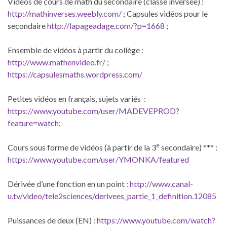
Vidéos de cours de math du secondaire (classe inversée) :
http://mathinverses.weebly.com/
; Capsules vidéos pour le
secondaire
http://lapageadage.com/?p=1668
;
Ensemble de vidéos à partir du collège :
http://www.mathenvideo.fr/
;
https://capsulesmaths.wordpress.com/
Petites vidéos en français, sujets variés :
https://www.youtube.com/user/MADEVEPROD?
feature=watch
;
e
Cours sous forme de vidéos (à partir de la 3
secondaire) *** :
https://www.youtube.com/user/YMONKA/featured
Dérivée d’une fonction en un point :
http://www.canal-
u.tv/video/tele2sciences/derivees_partie_1_definition.12085
Puissances de deux (EN) :
https://www.youtube.com/watch?