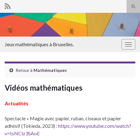
Tog
sear
Search for:
for
Jeux mathématiques à Bruxelles.
Togg
navig
Retour à
Mathématiques
Vidéos mathématiques
Actualités
Spectacle « Magie avec papier, ruban, ciseaux et papier
adhésif (Tokieda, 2023) :
https://www.youtube.com/watch?
v=tsNClz3SAoE