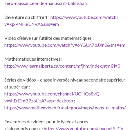
zero-naissance-inde-manuscrit-bakhshali
L’aventure du chiffre 1 :
https://www.youtube.com/watch?
v=kjxPNH8CYVA&sns=em
Vidéo d’élève sur l’utilité des mathématiques :
https://www.youtube.com/watch?v=oYGUn7bJXn0&sns=em
Mathématiques interactives :
http://www.learnalberta.ca/content/mfjhm/index.html?l=0
Séries de vidéos – classe inversée niveau secondaire supérieur
et supérieur :
https://www.youtube.com/channel/UCHQs8vQ-
vWhErDmB7zoLjtA?app=desktop
;
https://www.mathenvideo.fr/category/maps/maps-et-maths/
Ensembles de vidéos pour le lycée et après
« jaicompris.com » :
https://www.youtube.com/channel/UCo-