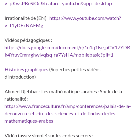
v=pKwsPBeSiOc&feature=youtu.be&app=desktop
Irrationalité de (EN) :
https://www.youtube.com/watch?
v=f1yDExNAEMg
Vidéos pédagogiques :
https://docs.google.com/document/d/1u1q1lse_uCV17YDB
k4Yruv0mnrghwlvqisq_ra7YsHA/mobilebasic?pli=1
Histoires graphiques
(Superbes petites vidéos
d’introduction)
Ahmed Djebbar : Les mathématiques arabes : Socle de la
rationalité :
https://www.franceculture.fr/amp/conferences/palais-de-la-
decouverte-et-cite-des-sciences-et-de-lindustrie/les-
mathematiques-arabes
Vidéo (assez simple) sur les codes secrets :