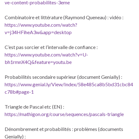
ve-content-probabilites-3eme
Combinatoire et littérature (Raymond Queneau) : vidéo :
https://www.youtube.com/watch?
v=j34HFiheA3w&app=desktop
C’est pas sorcier et l’intervalle de confiance :
https://www.youtube.com/watch?v=U-
bh1rmnX4Q&feature=youtu.be
Probabilités secondaire supérieur (document Genially) :
https://www.genial.ly/View/Index/58e485ca8b5bd31cbc84
c78b#page-1
Triangle de Pascal etc (EN) :
https://mathigon.org/course/sequences/pascals-triangle
Dénombrement et probabilités : problèmes (documents
Genially) :