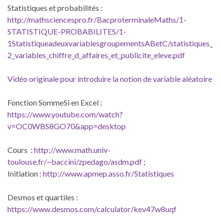
Statistiques et probabilités :
http://mathsciencespro.fr/BacproterminaleMaths/1-
STATISTIQUE-PROBABILITES/1-
1StatistiqueadeuxvariablesgroupementsABetC/statistiques_
2_variables_chiffre_d_affaires_et_publicite_eleve.pdf
Vidéo originale pour introduire la notion de variable aléatoire
Fonction SommeSi en Excel :
https://www.youtube.com/watch?
v=OC0WBS8GO70&app=desktop
Cours :
http://www.math.univ-
toulouse.fr/~baccini/zpedago/asdm.pdf
;
Initiation :
http://www.apmep.asso.fr/Statistiques
Desmos et quartiles :
https://www.desmos.com/calculator/kev47w8uqf