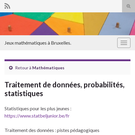
Tog
sear
Search for:
for
Jeux mathématiques à Bruxelles.
Togg
navig
Retour à
Mathématiques
Traitement de données, probabilités,
statistiques
Statistiques pour les plus jeunes :
https://www.statbeljunior.be/fr
Traitement des données : pistes pédagogiques