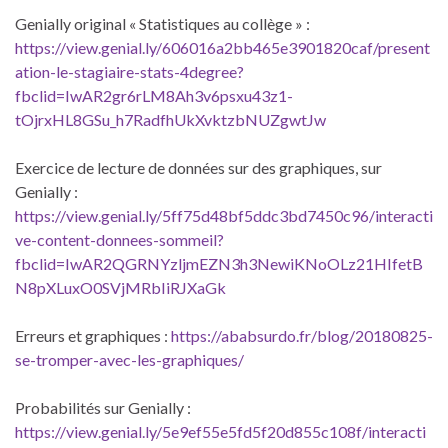
Genially original « Statistiques au collège » :
https://view.genial.ly/606016a2bb465e3901820caf/present
ation-le-stagiaire-stats-4degree?
fbclid=IwAR2gr6rLM8Ah3v6psxu43z1-
tOjrxHL8GSu_h7RadfhUkXvktzbNUZgwtJw
Exercice de lecture de données sur des graphiques, sur
Genially :
https://view.genial.ly/5ff75d48bf5ddc3bd7450c96/interacti
ve-content-donnees-sommeil?
fbclid=IwAR2QGRNYzljmEZN3h3NewiKNoOLz21HIfetB
N8pXLuxO0SVjMRbIiRJXaGk
Erreurs et graphiques :
https://ababsurdo.fr/blog/20180825-
se-tromper-avec-les-graphiques/
Probabilités sur Genially :
https://view.genial.ly/5e9ef55e5fd5f20d855c108f/interacti