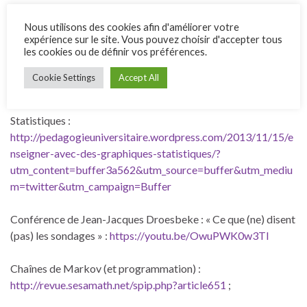
Informations statistiques françaises diverses :
Nous utilisons des cookies afin d'améliorer votre
http://www.ined.fr/
expérience sur le site. Vous pouvez choisir d'accepter tous
les cookies ou de définir vos préférences.
Bonbons et statistiques :
https://www.youtube.com/watch?
Cookie Settings
Accept All
feature=youtu.be&v=vgTr7_a4bjk&app=desktop
Statistiques :
http://pedagogieuniversitaire.wordpress.com/2013/11/15/e
nseigner-avec-des-graphiques-statistiques/?
utm_content=buffer3a562&utm_source=buffer&utm_mediu
m=twitter&utm_campaign=Buffer
Conférence de Jean-Jacques Droesbeke : « Ce que (ne) disent
(pas) les sondages » :
https://youtu.be/OwuPWK0w3TI
Chaînes de Markov (et programmation) :
http://revue.sesamath.net/spip.php?article651
;