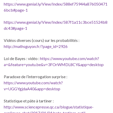
https://www.genial.ly/View/Index/588ef75944a876050471
6bcb#page-1
https://www.genial.ly/View/Index/587f1a11c3bce51524b8
dc43#page-1
Vidéos diverses (cours) sur les probabilités :
http://mathsguyon.fr/?page_id=2926
Loi de Bayes : vidéo :
https://www.youtube.com/watch?
a=&feature=youtu.be&v=3FOrWMDL8CY&app=desktop
Paradoxe de l’interrogation surprise :
https://www.youtube.com/watch?
v=UGGYgjdaA40&app=desktop
Statistique et pâte à tartiner :
http://www.sciencepresse.qc.ca/blogue/statistique-
expliquee-chat/2017/01/04/pate-tartiner-outil-