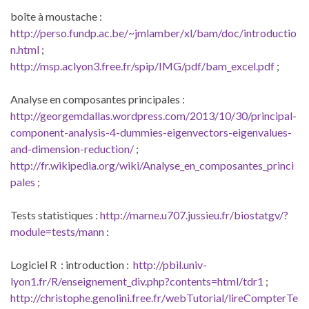
boîte à moustache :
http://perso.fundp.ac.be/~jmlamber/xl/bam/doc/introductio
n.html
;
http://msp.aclyon3.free.fr/spip/IMG/pdf/bam_excel.pdf
;
Analyse en composantes principales :
http://georgemdallas.wordpress.com/2013/10/30/principal-
component-analysis-4-dummies-eigenvectors-eigenvalues-
and-dimension-reduction/
;
http://fr.wikipedia.org/wiki/Analyse_en_composantes_princi
pales
;
Tests statistiques :
http://marne.u707.jussieu.fr/biostatgv/?
module=tests/mann
:
Logiciel R : introduction :
http://pbil.univ-
lyon1.fr/R/enseignement_div.php?contents=html/tdr1
;
http://christophe.genolini.free.fr/webTutorial/lireCompterTe