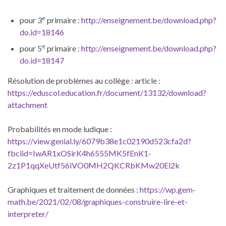
e
pour 3
primaire :
http://enseignement.be/download.php?
do.id=18146
e
pour 5
primaire :
http://enseignement.be/download.php?
do.id=18147
Résolution de problèmes au collège : article :
https://eduscol.education.fr/document/13132/download?
attachment
Probabilités en mode ludique :
https://view.genial.ly/6079b38e1c02190d523cfa2d?
fbclid=IwAR1xOSirK4h6555MK5fEnK1-
2z1P1qqXeUtf56iVO0MH2QKCRbKMw20El2k
Graphiques et traitement de données :
https://wp.gem-
math.be/2021/02/08/graphiques-construire-lire-et-
interpreter/