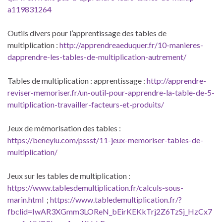
a119831264
Outils divers pour l’apprentissage des tables de
multiplication :
http://apprendreaeduquer.fr/10-manieres-
dapprendre-les-tables-de-multiplication-autrement/
Tables de multiplication : apprentissage :
http://apprendre-
reviser-memoriser.fr/un-outil-pour-apprendre-la-table-de-5-
multiplication-travailler-facteurs-et-produits/
Jeux de mémorisation des tables :
https://beneylu.com/pssst/11-jeux-memoriser-tables-de-
multiplication/
Jeux sur les tables de multiplication :
https://www.tablesdemultiplication.fr/calculs-sous-
marin.html
;
https://www.tabledemultiplication.fr/?
fbclid=IwAR3XGmm3LOReN_bEirKEKkTrj2Z6TzSj_HzCx7