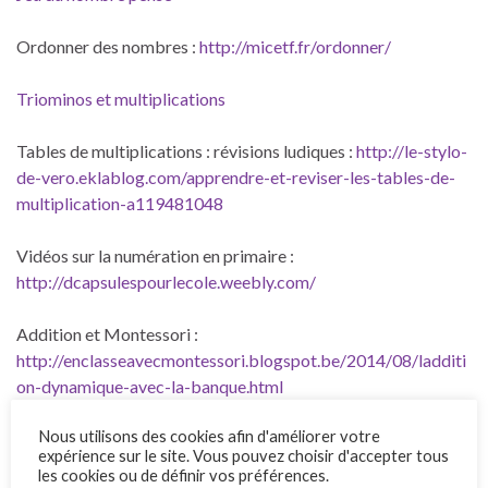
Ordonner des nombres :
http://micetf.fr/ordonner/
Triominos et multiplications
Tables de multiplications : révisions ludiques :
http://le-stylo-
de-vero.eklablog.com/apprendre-et-reviser-les-tables-de-
multiplication-a119481048
Vidéos sur la numération en primaire :
http://dcapsulespourlecole.weebly.com/
Addition et Montessori :
http://enclasseavecmontessori.blogspot.be/2014/08/ladditi
on-dynamique-avec-la-banque.html
Nous utilisons des cookies afin d'améliorer votre
Multiplication (vidéo sur le rôle de zéro) :
expérience sur le site. Vous pouvez choisir d'accepter tous
http://www.youtube.com/watch?v=WC-FaGALgtA
les cookies ou de définir vos préférences.