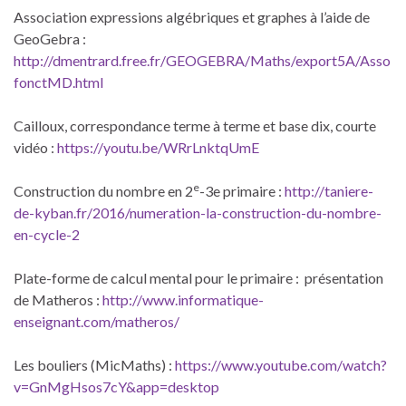
Association expressions algébriques et graphes à l’aide de
GeoGebra :
http://dmentrard.free.fr/GEOGEBRA/Maths/export5A/Asso
fonctMD.html
Cailloux, correspondance terme à terme et base dix, courte
vidéo :
https://youtu.be/WRrLnktqUmE
e
Construction du nombre en 2
-3e primaire :
http://taniere-
de-kyban.fr/2016/numeration-la-construction-du-nombre-
en-cycle-2
Plate-forme de calcul mental pour le primaire : présentation
de Matheros :
http://www.informatique-
enseignant.com/matheros/
Les bouliers (MicMaths) :
https://www.youtube.com/watch?
v=GnMgHsos7cY&app=desktop