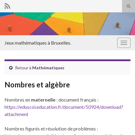
Tog
sear
Search for:
for
Jeux mathématiques à Bruxelles.
Togg
navig
Retour à
Mathématiques
Nombres et algèbre
Nombres en
maternelle
: document français :
https://eduscol.education.fr/document/50924/download?
attachment
Nombres figurés et résolution de problèmes :