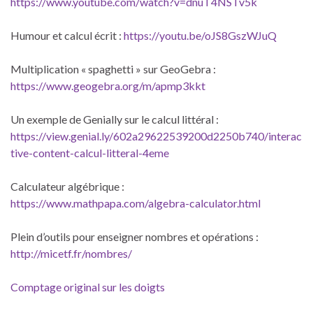
https://www.youtube.com/watch?v=dnuT4NSTv5k
Humour et calcul écrit :
https://youtu.be/oJS8GszWJuQ
Multiplication « spaghetti » sur GeoGebra :
https://www.geogebra.org/m/apmp3kkt
Un exemple de Genially sur le calcul littéral :
https://view.genial.ly/602a29622539200d2250b740/interac
tive-content-calcul-litteral-4eme
Calculateur algébrique :
https://www.mathpapa.com/algebra-calculator.html
Plein d’outils pour enseigner nombres et opérations :
http://micetf.fr/nombres/
Comptage original sur les doigts