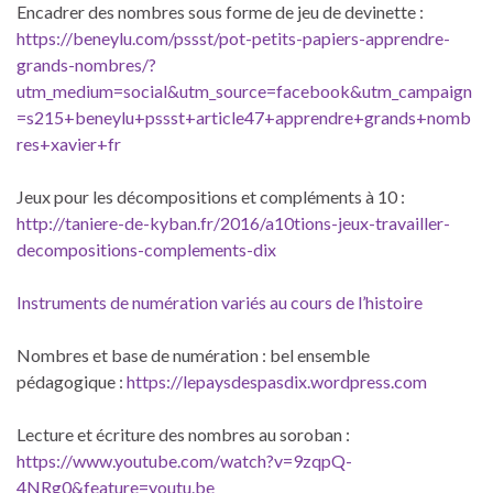
Encadrer des nombres sous forme de jeu de devinette :
https://beneylu.com/pssst/pot-petits-papiers-apprendre-
grands-nombres/?
utm_medium=social&utm_source=facebook&utm_campaign
=s215+beneylu+pssst+article47+apprendre+grands+nomb
res+xavier+fr
Jeux pour les décompositions et compléments à 10 :
http://taniere-de-kyban.fr/2016/a10tions-jeux-travailler-
decompositions-complements-dix
Instruments de numération variés au cours de l’histoire
Nombres et base de numération : bel ensemble
pédagogique :
https://lepaysdespasdix.wordpress.com
Lecture et écriture des nombres au soroban :
https://www.youtube.com/watch?v=9zqpQ-
4NRg0&feature=youtu.be