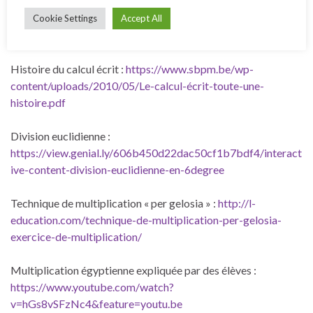
Exercices de calcul mental :
Cookie Settings
Accept All
https://www.monclasseurdemaths.fr/cm/
Histoire du calcul écrit :
https://www.sbpm.be/wp-
content/uploads/2010/05/Le-calcul-écrit-toute-une-
histoire.pdf
Division euclidienne :
https://view.genial.ly/606b450d22dac50cf1b7bdf4/interact
ive-content-division-euclidienne-en-6degree
Technique de multiplication « per gelosia » :
http://l-
education.com/technique-de-multiplication-per-gelosia-
exercice-de-multiplication/
Multiplication égyptienne expliquée par des élèves :
https://www.youtube.com/watch?
v=hGs8vSFzNc4&feature=youtu.be