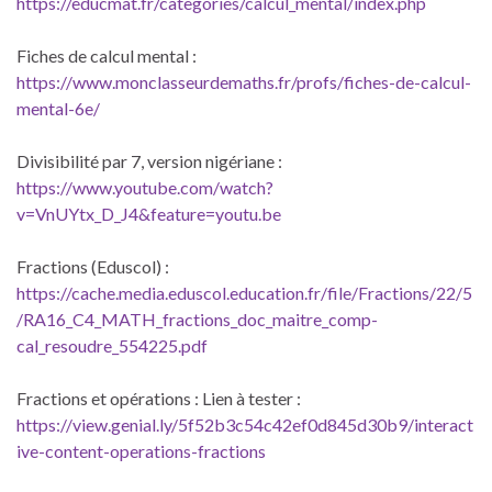
https://educmat.fr/categories/calcul_mental/index.php
Fiches de calcul mental :
https://www.monclasseurdemaths.fr/profs/fiches-de-calcul-
mental-6e/
Divisibilité par 7, version nigériane :
https://www.youtube.com/watch?
v=VnUYtx_D_J4&feature=youtu.be
Fractions (Eduscol) :
https://cache.media.eduscol.education.fr/file/Fractions/22/5
/RA16_C4_MATH_fractions_doc_maitre_comp-
cal_resoudre_554225.pdf
Fractions et opérations : Lien à tester :
https://view.genial.ly/5f52b3c54c42ef0d845d30b9/interact
ive-content-operations-fractions