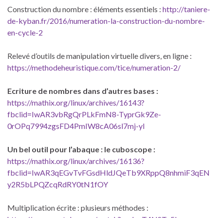
Construction du nombre : éléments essentiels :
http://taniere-
de-kyban.fr/2016/numeration-la-construction-du-nombre-
en-cycle-2
Relevé d’outils de manipulation virtuelle divers, en ligne :
https://methodeheuristique.com/tice/numeration-2/
Ecriture de nombres dans d’autres bases :
https://mathix.org/linux/archives/16143?
fbclid=IwAR3vbRgQrPLkFmN8-TyprGk9Ze-
0rOPq7994zgsFD4PmIW8cA06sl7mj-yI
Un bel outil pour l’abaque : le cuboscope :
https://mathix.org/linux/archives/16136?
fbclid=IwAR3qEGvTvFGsdHldJQeTb9XRppQ8nhmiF3qEN
y2R5bLPQZcqRdRY0tN1fOY
Multiplication écrite : plusieurs méthodes :