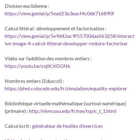
Division euclidienne :
https://view.genial.ly/5ead23a3eacf4c0d6716890f
Calcul littéral : développement et factorisation :
https://view.genial.ly/5e9d42ac9f55700daa563258/interact
ive-image-4-calcul-litteral-developper-reduire-factoriser
Vidéo sur l’addition des nombres entiers :
https://youtu.be/zxjlKJtDGNk
Nombres entiers (Eduscol) :
https://phet.colorado.edu/fr/simulation/equality-explorer
Bibliothèque virtuelle mathématique (surtout numérique)
(primaire) :
http://nlvm.usu.edu/fr/nav/topic_t_1.html
Calcul écrit :
générateur de feuilles d’exercices