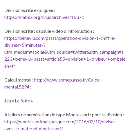
Division écrite expliquée :
https://mathix.org/linux/archives/13371
Division écrite : capsule vidéo d’introduction :
https://beneylu.com/pssst/operation-division-1-chiffre-
diviseur-5-minutes/?
utm_medium=social&utm_source=twitter&utm_campaign=s
223+beneylu+pssst+article55+division+1+diviseur+ombele
en+fr
Calcul mental :
http://www.apmep.asso.fr/Calcul-
mental,5294
;
Jeu «
La foire
»
Ateliers de numération de type Montessori : pour la division :
https://montessorimaispasque.com/2016/02/10/diviser-
avec-le-materiel-montessori/