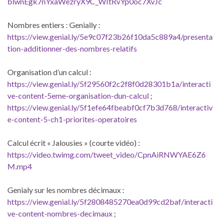
blwnEgk7nYxaWezryX9C_WItRvYp0oc7XvJc
Nombres entiers : Genially :
https://view.genial.ly/5e9c07f23b26f10da5c889a4/presenta
tion-additionner-des-nombres-relatifs
Organisation d’un calcul :
https://view.genial.ly/5f29560f2c2f8f0d28301b1a/interacti
ve-content-5eme-organisation-dun-calcul
;
https://view.genial.ly/5f1efe64fbeabf0cf7b3d768/interactiv
e-content-5-ch1-priorites-operatoires
Calcul écrit « Jalousies » (courte vidéo) :
https://video.twimg.com/tweet_video/CpnAiRNWYAE6Z6
M.mp4
Genialy sur les nombres décimaux :
https://view.genial.ly/5f2808485270ea0d99cd2baf/interacti
ve-content-nombres-decimaux
;