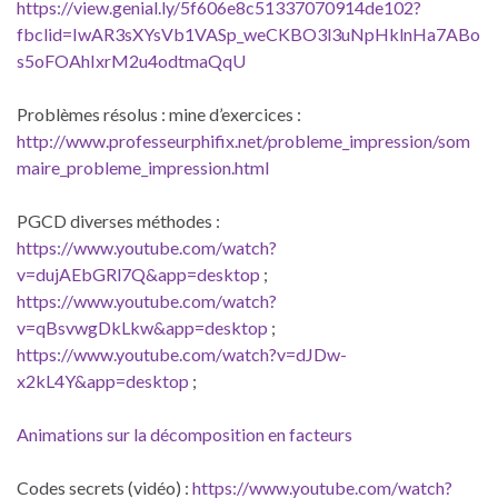
https://view.genial.ly/5f606e8c51337070914de102?
fbclid=IwAR3sXYsVb1VASp_weCKBO3l3uNpHklnHa7ABo
s5oFOAhIxrM2u4odtmaQqU
Problèmes résolus : mine d’exercices :
http://www.professeurphifix.net/probleme_impression/som
maire_probleme_impression.html
PGCD diverses méthodes :
https://www.youtube.com/watch?
v=dujAEbGRl7Q&app=desktop
;
https://www.youtube.com/watch?
v=qBsvwgDkLkw&app=desktop
;
https://www.youtube.com/watch?v=dJDw-
x2kL4Y&app=desktop
;
Animations sur la décomposition en facteurs
Codes secrets (vidéo) :
https://www.youtube.com/watch?