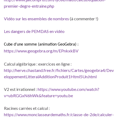
premier-degre-entraine.php
Vidéo sur les ensembles de nombres
(à commenter !)
Les dangers de PEMDAS en vidéo
Cube d’une somme (animation GeoGebra) :
https://www.geogebra.org/m/EPnkxkBV
Calcul algébrique : exercices en ligne :
http://herve.chastand.free.fr/fichiers/Cartes/geogebra4/Dev
eloppementLitteralAdditionProduit1Html5Un.html
V2 est irrationnel :
https://www.youtube.com/watch?
v=ubRGGxN6hWk&feature=youtu.be
Racines carrées et calcul :
https://www.monclasseurdemaths.fr/classe-de-2de/calculer-