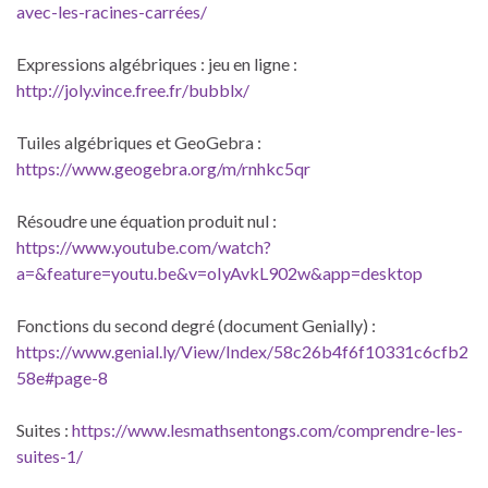
avec-les-racines-carrées/
Expressions algébriques : jeu en ligne :
http://joly.vince.free.fr/bubblx/
Tuiles algébriques et GeoGebra :
https://www.geogebra.org/m/rnhkc5qr
Résoudre une équation produit nul :
https://www.youtube.com/watch?
a=&feature=youtu.be&v=oIyAvkL902w&app=desktop
Fonctions du second degré (document Genially) :
https://www.genial.ly/View/Index/58c26b4f6f10331c6cfb2
58e#page-8
Suites :
https://www.lesmathsentongs.com/comprendre-les-
suites-1/