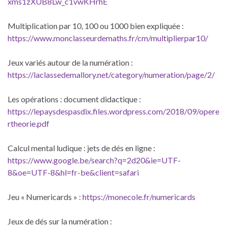
xms1zXUB8Lw_c1vwKHrhE
Multiplication par 10, 100 ou 1000 bien expliquée :
https://www.monclasseurdemaths.fr/cm/multiplierpar10/
Jeux variés autour de la numération :
https://laclassedemallory.net/category/numeration/page/2/
Les opérations : document didactique :
https://lepaysdespasdix.files.wordpress.com/2018/09/opere
rtheorie.pdf
Calcul mental ludique : jets de dés en ligne :
https://www.google.be/search?q=2d20&ie=UTF-
8&oe=UTF-8&hl=fr-be&client=safari
Jeu « Numericards » :
https://monecole.fr/numericards
Jeux de dés sur la numération :