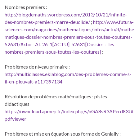
Nombres premiers :
http://blogdemaths.wordpress.com/2013/10/21/infinite-
des-nombres-premiers-marre-deuclide/
;
http://www.futura-
sciences.com/magazines/mathematiques/infos/actu/d/mathe
matiques-dossier-nombres-premiers-sous-toutes-coutures-
52631/#xtor=AL-26-1[ACTU]-52631[Dossier-:-les-
nombres-premiers-sous-toutes-les-coutures]
;
Problèmes de niveau primaire :
http://multiclasses.eklablog.com/des-problemes-comme-s-
il-en-pleuvait-a117397134
Résolution de problèmes mathématiques : pistes
didactiques :
https://owncloud.apmep.fr/index.php/s/nGA8sR3APerd83J#
pdfviewer
Problèmes et mise en équation sous forme de Genially :