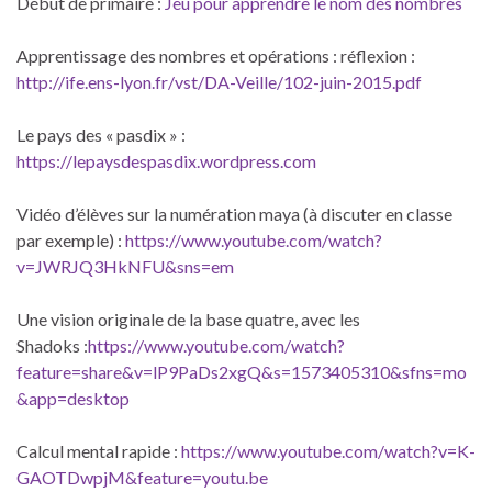
Début de primaire :
Jeu pour apprendre le nom des nombres
Apprentissage des nombres et opérations : réflexion :
http://ife.ens-lyon.fr/vst/DA-Veille/102-juin-2015.pdf
Le pays des « pasdix » :
https://lepaysdespasdix.wordpress.com
Vidéo d’élèves sur la numération maya (à discuter en classe
par exemple) :
https://www.youtube.com/watch?
v=JWRJQ3HkNFU&sns=em
Une vision originale de la base quatre, avec les
Shadoks :
https://www.youtube.com/watch?
feature=share&v=lP9PaDs2xgQ&s=1573405310&sfns=mo
&app=desktop
Calcul mental rapide :
https://www.youtube.com/watch?v=K-
GAOTDwpjM&feature=youtu.be