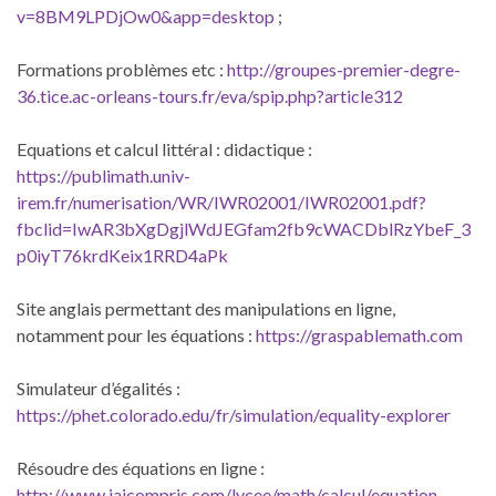
v=8BM9LPDjOw0&app=desktop
;
Formations problèmes etc :
http://groupes-premier-degre-
36.tice.ac-orleans-tours.fr/eva/spip.php?article312
Equations et calcul littéral : didactique :
https://publimath.univ-
irem.fr/numerisation/WR/IWR02001/IWR02001.pdf?
fbclid=IwAR3bXgDgjlWdJEGfam2fb9cWACDblRzYbeF_3
p0iyT76krdKeix1RRD4aPk
Site anglais permettant des manipulations en ligne,
notamment pour les équations :
https://graspablemath.com
Simulateur d’égalités :
https://phet.colorado.edu/fr/simulation/equality-explorer
Résoudre des équations en ligne :
http://www.jaicompris.com/lycee/math/calcul/equation-