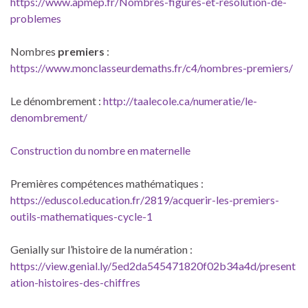
https://www.apmep.fr/Nombres-figures-et-resolution-de-
problemes
Nombres
premiers
:
https://www.monclasseurdemaths.fr/c4/nombres-premiers/
Le dénombrement :
http://taalecole.ca/numeratie/le-
denombrement/
Construction du nombre en maternelle
Premières compétences mathématiques :
https://eduscol.education.fr/2819/acquerir-les-premiers-
outils-mathematiques-cycle-1
Genially sur l’histoire de la numération :
https://view.genial.ly/5ed2da545471820f02b34a4d/present
ation-histoires-des-chiffres