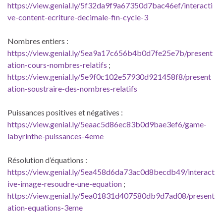
https://view.genial.ly/5f32da9f9a67350d7bac46ef/interacti
ve-content-ecriture-decimale-fin-cycle-3
Nombres entiers :
https://view.genial.ly/5ea9a17c656b4b0d7fe25e7b/present
ation-cours-nombres-relatifs
;
https://view.genial.ly/5e9f0c102e57930d921458f8/present
ation-soustraire-des-nombres-relatifs
Puissances positives et négatives :
https://view.genial.ly/5eaac5d86ec83b0d9bae3ef6/game-
labyrinthe-puissances-4eme
Résolution d’équations :
https://view.genial.ly/5ea458d6da73ac0d8becdb49/interact
ive-image-resoudre-une-equation
;
https://view.genial.ly/5ea01831d407580db9d7ad08/present
ation-equations-3eme