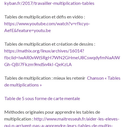
kyban.fr/2017/travailler-multiplication-tables
Tables de multiplication et défis en vidéo :
https://www.youtube.com/watch?v=rfkcyo-
AefE&feature=youtu.be
Tables de multiplication et création de dessins :
https://mathix.org/linux/archives/16014?
fbclid=IwAR0vWtSRgH7WN2GHmeU8CswqdyfmNaAlW
Gh-QBI7Fkzm9mdSn4kI-QeKzLA
Tables de multiplication : mieux les retenir
Chanson « Tables
de multiplications »
Table de 5 sous forme de carte mentale
Méthodes originales pour apprendre les tables de
multiplication :
http://www.maitresseuh.fr/aider-les-eleves-
qui-n-arrivent-pas-a-apprendre-leurs-tables-de-multip-