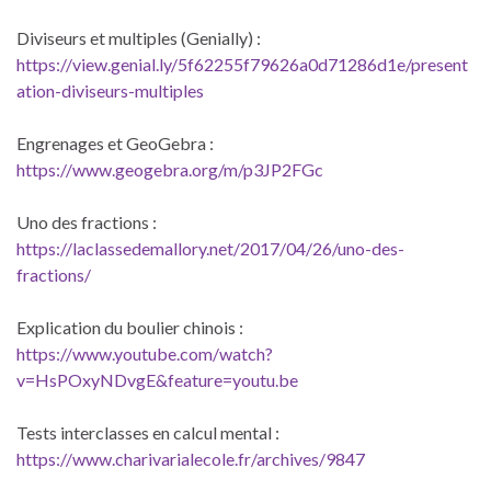
Diviseurs et multiples (Genially) :
https://view.genial.ly/5f62255f79626a0d71286d1e/present
ation-diviseurs-multiples
Engrenages et GeoGebra :
https://www.geogebra.org/m/p3JP2FGc
Uno des fractions :
https://laclassedemallory.net/2017/04/26/uno-des-
fractions/
Explication du boulier chinois :
https://www.youtube.com/watch?
v=HsPOxyNDvgE&feature=youtu.be
Tests interclasses en calcul mental :
https://www.charivarialecole.fr/archives/9847