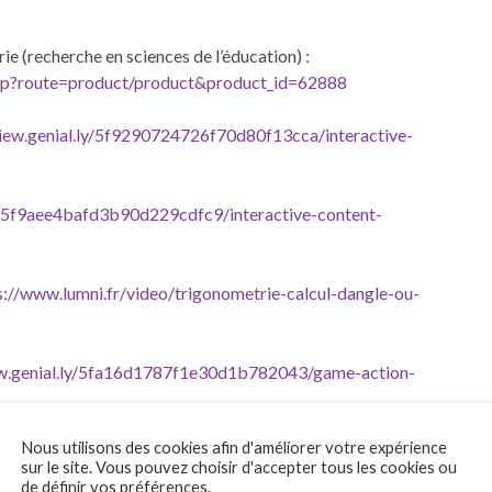
ie (recherche en sciences de l’éducation) :
php?route=product/product&product_id=62888
view.genial.ly/5f9290724726f70d80f13cca/interactive-
ly/5f9aee4bafd3b90d229cdfc9/interactive-content-
s://www.lumni.fr/video/trigonometrie-calcul-dangle-ou-
ew.genial.ly/5fa16d1787f1e30d1b782043/game-action-
Nous utilisons des cookies afin d'améliorer votre expérience
ial.ly/5fa6aa9089da530d018ce9e5/learning-experience-
sur le site. Vous pouvez choisir d'accepter tous les cookies ou
de définir vos préférences.