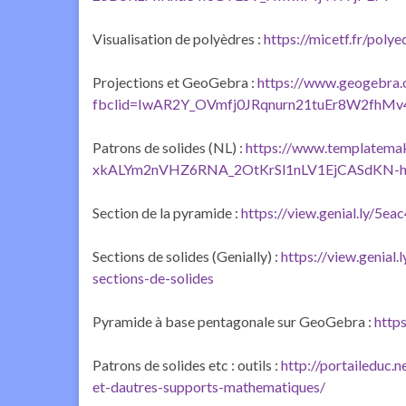
Visualisation de polyèdres :
https://micetf.fr/pol
Projections et GeoGebra :
https://www.geogebra
fbclid=IwAR2Y_OVmfj0JRqnurn21tuEr8W2f
Patrons de solides (NL) :
https://www.templatemak
xkALYm2nVHZ6RNA_2OtKrSl1nLV1EjCASdKN
Section de la pyramide :
https://view.genial.ly/5
Sections de solides (Genially) :
https://view.genia
sections-de-solides
Pyramide à base pentagonale sur GeoGebra :
http
Patrons de solides etc : outils :
http://portaileduc.
et-dautres-supports-mathematiques/