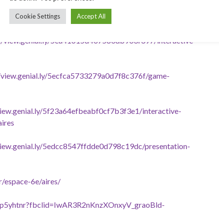
Cookie Settings
Accept All
.org/classic
://view.genial.ly/5ea41615d407580db903f397/interactive-
//view.genial.ly/5ecfca5733279a0d7f8c376f/game-
view.genial.ly/5f23a64efbeabf0cf7b3f3e1/interactive-
aires
view.genial.ly/5edcc8547ffdde0d798c19dc/presentation-
/espace-6e/aires/
/sp5yhtnr?fbclid=IwAR3R2nKnzXOnxyV_graoBld-