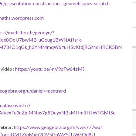
e/presentation-constructions-geometriques-scratch
amaths.wordpress.com
ps://mathsbox.fr/geodyn/?
cNoe8OoU7bwMB_uGqug1BWNAffsrk-
3mM734O1qGk_h3YMMmqW6YuH5vKtdjRGMcHRCK5BN
 vidéo :
https://youtu.be/-nV9pFw64zM?
eogebra.org/u/daniel+mentrard
athsenvie.fr/?
dAfaexTe3nZgjMNos7g8DcyxNBsMHmRHJWFGMtSc
ebra
:
https://www.geogebra.org/m/vwk777wu?
Ze9CoqriDM1ZmMxb2OV5GuWZ5JUWEQd8U