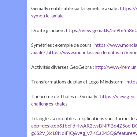
Genially réutilisable sur la symétrie axiale :
https:/
symetrie-axiale
Droite graduée :
https://view.genial.ly/5e9f6558
Symétries : exemple de cours :
https://www.moncla
axiale/
;
https://www.monclasseurdemaths.fr/6eme/
Activités diverses GeoGebra :
http://www-irem.uni
Transformations du plan et Lego Mindstorm :
http
Théorème de Thalès et Genially :
https://view.gen
challenges-thales
Triangles semblables : explications sous forme de 
app=desktop&fbclid=IwAR2tvsBNRiBd4Z5ocI
g6S2V_XcL8NdiFIQ&v=g_y7KCa245Q&feature=y