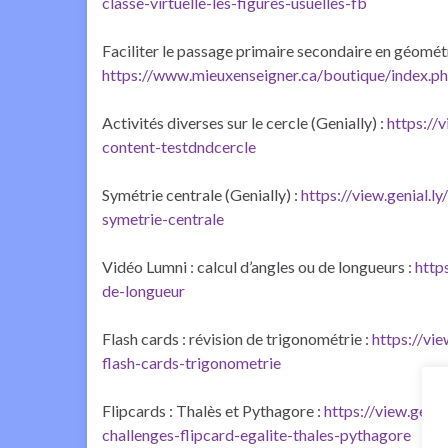
classe-virtuelle-les-figures-usuelles-fb
Faciliter le passage primaire secondaire en géométr
https://www.mieuxenseigner.ca/boutique/index.
Activités diverses sur le cercle (Genially) :
https://
content-testdndcercle
Symétrie centrale (Genially) :
https://view.genial.
symetrie-centrale
Vidéo Lumni : calcul d’angles ou de longueurs :
http
de-longueur
Flash cards : révision de trigonométrie :
https://vi
flash-cards-trigonometrie
Flipcards : Thalès et Pythagore :
https://view.gen
challenges-flipcard-egalite-thales-pythagore