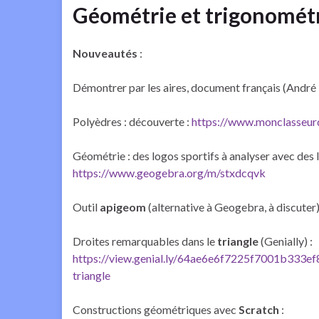
Géométrie et trigonomét
Nouveautés
:
Démontrer par les aires, document français (André 
Polyèdres : découverte :
https://www.monclasseurd
Géométrie : des logos sportifs à analyser avec des 
https://www.geogebra.org/m/stxdcqvk
Outil
apigeom
(alternative à Geogebra, à discuter)
Droites remarquables dans le
triangle
(Genially) :
https://view.genial.ly/64ae6e6f7225f7001b333ef8
triangle
Constructions géométriques avec
Scratch
: