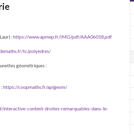
rie
Laur) :
https://www.apmep.fr/IMG/pdf/AAA06018.pdf
emaths.fr/tc/polyedres/
lunettes géométriques :
 :
https://coopmaths.fr/apigeom/
/interactive-content-droites-remarquables-dans-le-