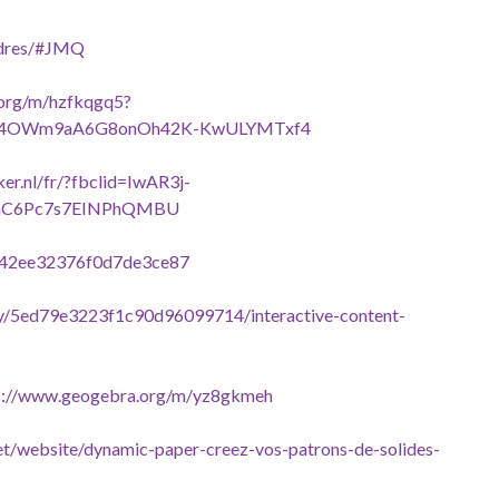
yedres/#JMQ
.org/m/hzfkqgq5?
hMv4OWm9aA6G8onOh42K-KwULYMTxf4
er.nl/fr/?fbclid=IwAR3j-
-hC6Pc7s7EINPhQMBU
eac42ee32376f0d7de3ce87
l.ly/5ed79e3223f1c90d96099714/interactive-content-
s://www.geogebra.org/m/yz8gkmeh
net/website/dynamic-paper-creez-vos-patrons-de-solides-