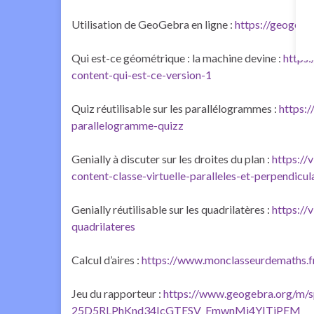
Utilisation de GeoGebra en ligne :
https://geogebra
Qui est-ce géométrique : la machine devine :
https
content-qui-est-ce-version-1
Quiz réutilisable sur les parallélogrammes :
https:
parallelogramme-quizz
Genially à discuter sur les droites du plan :
https://
content-classe-virtuelle-paralleles-et-perpendicul
Genially réutilisable sur les quadrilatères :
https://
quadrilateres
Calcul d’aires :
https://www.monclasseurdemaths.fr
Jeu du rapporteur :
https://www.geogebra.org/m
25D5RLPhKnd34IcGTESV_FmwnMj4YITjPEM