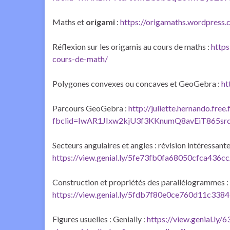
Maths et
origami
:
https://origamaths.wordpress
Réflexion sur les origamis au cours de maths :
https
cours-de-math/
Polygones convexes ou concaves et GeoGebra :
ht
Parcours GeoGebra :
http://juliette.hernando.free.
fbclid=IwAR1JIxw2kjU3f3KKnumQ8avEiT865
Secteurs angulaires et angles : révision intéressante
https://view.genial.ly/5fe73fb0fa68050cfca436cc
Construction et propriétés des parallélogrammes :
https://view.genial.ly/5fdb7f80e0ce760d11c338
Figures usuelles : Genially :
https://view.genial.l