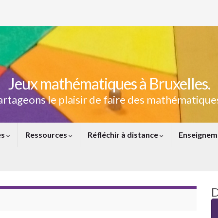
Jeux mathématiques à Bruxelles.
artageons le plaisir de faire des mathématiques
es
Ressources
Réfléchir à distance
Enseignem
D