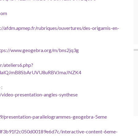
.com
://afdm.apmep.fr/rubriques/ouvertures/des-origamis-en-
tps://www.geogebra.org/m/bns2jq3g
fr/ateliers6.php?
srdalQJmB8SbArUVU8uRBVJmaJNZK4
 :
/video-presentation-angles-synthese
49/presentation-parallelogrammes-geogebra-5eme
y/63f3b91f2c050d00189e6d7c/interactive-content-6eme-