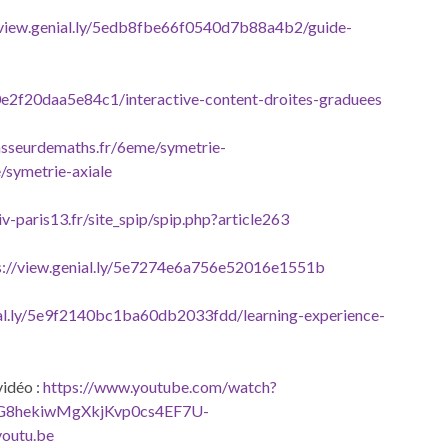
/view.genial.ly/5edb8fbe66f0540d7b88a4b2/guide-
60e2f20daa5e84c1/interactive-content-droites-graduees
sseurdemaths.fr/6eme/symetrie-
symetrie-axiale
v-paris13.fr/site_spip/spip.php?article263
s://view.genial.ly/5e7274e6a756e52016e1551b
ial.ly/5e9f2140bc1ba60db2033fdd/learning-experience-
vidéo :
https://www.youtube.com/watch?
BG8hekiwMgXkjKvp0cs4EF7U-
outu.be