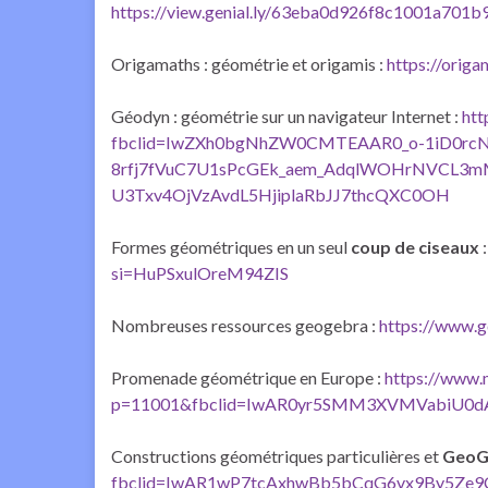
https://view.genial.ly/63eba0d926f8c1001a701b9
Origamaths : géométrie et origamis :
https://orig
Géodyn : géométrie sur un navigateur Internet :
htt
fbclid=IwZXh0bgNhZW0CMTEAAR0_o-1iD0r
8rfj7fVuC7U1sPcGEk_aem_AdqlWOHrNVCL
U3Txv4OjVzAvdL5HjiplaRbJJ7thcQXC0OH
Formes géométriques en un seul
coup de ciseaux
:
si=HuPSxulOreM94ZIS
Nombreuses ressources geogebra :
https://www.g
Promenade géométrique en Europe :
https://www.m
p=11001&fbclid=IwAR0yr5SMM3XVMVabiU0
Constructions géométriques particulières et
GeoG
fbclid=IwAR1wP7tcAxhwBb5bCqG6vx9By5