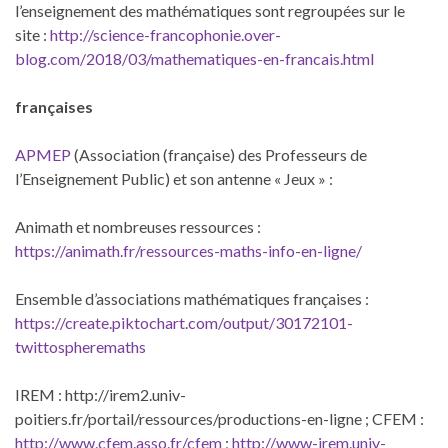
l’enseignement des mathématiques sont regroupées sur le
site :
http://science-francophonie.over-
blog.com/2018/03/mathematiques-en-francais.html
françaises
APMEP
(Association (française) des Professeurs de
l’Enseignement Public) et son antenne « Jeux » :
Animath et nombreuses ressources :
https://animath.fr/ressources-maths-info-en-ligne/
Ensemble d’associations mathématiques françaises :
https://create.piktochart.com/output/30172101-
twittospheremaths
IREM : http://irem2.univ-
poitiers.fr/portail/ressources/productions-en-ligne ; CFEM :
http://www.cfem.asso.fr/cfem
;
http://www-irem.univ-