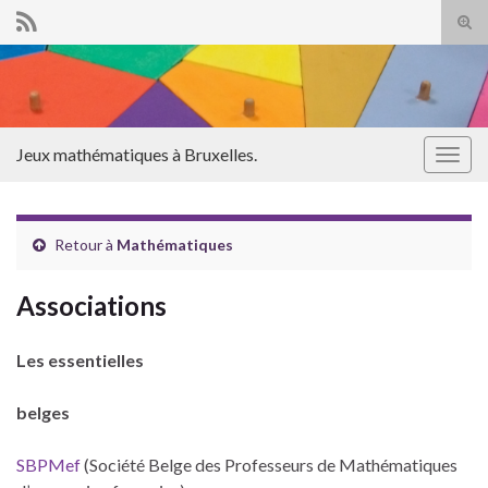
Tog
sear
Search for:
for
Jeux mathématiques à Bruxelles.
Togg
navig
Retour à
Mathématiques
Associations
Les essentielles
belges
SBPMef
(Société Belge des Professeurs de Mathématiques