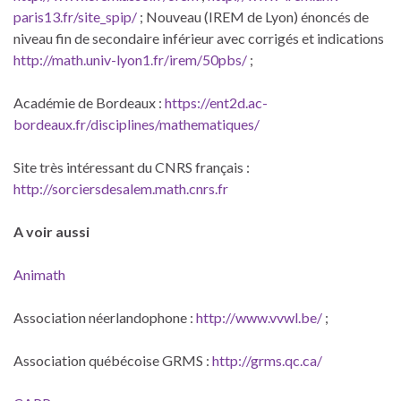
paris13.fr/site_spip/
; Nouveau (IREM de Lyon) énoncés de
niveau fin de secondaire inférieur avec corrigés et indications
http://math.univ-lyon1.fr/irem/50pbs/
;
Académie de Bordeaux :
https://ent2d.ac-
bordeaux.fr/disciplines/mathematiques/
Site très intéressant du CNRS français :
http://sorciersdesalem.math.cnrs.fr
A voir aussi
Animath
Association néerlandophone :
http://www.vvwl.be/
;
Association québécoise GRMS :
http://grms.qc.ca/