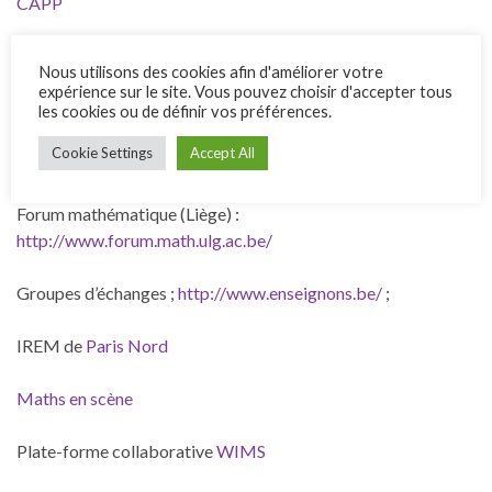
CAPP
Commission française pour l’enseignement des
Nous utilisons des cookies afin d'améliorer votre
mathématiques
expérience sur le site. Vous pouvez choisir d'accepter tous
les cookies ou de définir vos préférences.
Commission Romande de Mathématique : nombreux liens à
Cookie Settings
Accept All
explorer :
https://www.vsmp.ch/crm/liens/
Forum mathématique (Liège) :
http://www.forum.math.ulg.ac.be/
Groupes d’échanges ;
http://www.enseignons.be/
;
IREM de
Paris Nord
Maths en scène
Plate-forme collaborative
WIMS