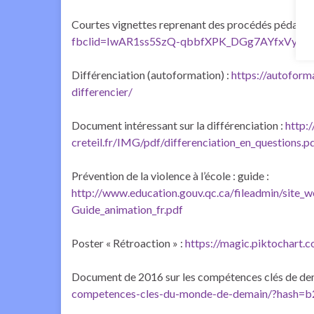
Courtes vignettes reprenant des procédés pédagog
fbclid=IwAR1ss5SzQ-qbbfXPK_DGg7AYfxVy-d
Différenciation (autoformation) :
https://autoform
differencier/
Document intéressant sur la différenciation :
http:
creteil.fr/IMG/pdf/differenciation_en_questions.p
Prévention de la violence à l’école : guide :
http://www.education.gouv.qc.ca/fileadmin/site
Guide_animation_fr.pdf
Poster « Rétroaction » :
https://magic.piktochart
Document de 2016 sur les compétences clés de de
competences-cles-du-monde-de-demain/?hash=