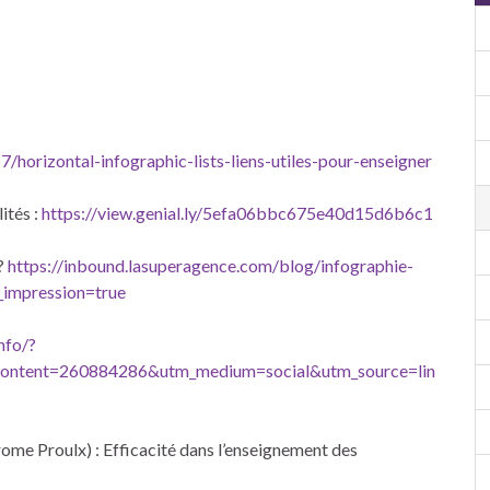
horizontal-infographic-lists-liens-utiles-pour-enseigner
ités :
https://view.genial.ly/5efa06bbc675e40d15d6b6c1
 ?
https://inbound.lasuperagence.com/blog/infographie-
_impression=true
nfo/?
ontent=260884286&utm_medium=social&utm_source=lin
ome Proulx) : Efficacité dans l’enseignement des