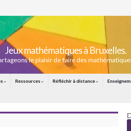
Jeux mathématiques à Bruxelles.
artageons le plaisir de faire des mathématiques
es
Ressources
Réfléchir à distance
Enseignem
D