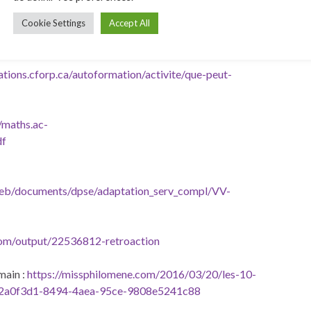
Cookie Settings
Accept All
iques :
https://polymtl.ca/vignettes/?
8t-NpK-yIx6QYGq0De661LlZO7lZQ
ations.cforp.ca/autoformation/activite/que-peut-
//maths.ac-
df
_web/documents/dpse/adaptation_serv_compl/VV-
.com/output/22536812-retroaction
main :
https://missphilomene.com/2016/03/20/les-10-
b2a0f3d1-8494-4aea-95ce-9808e5241c88