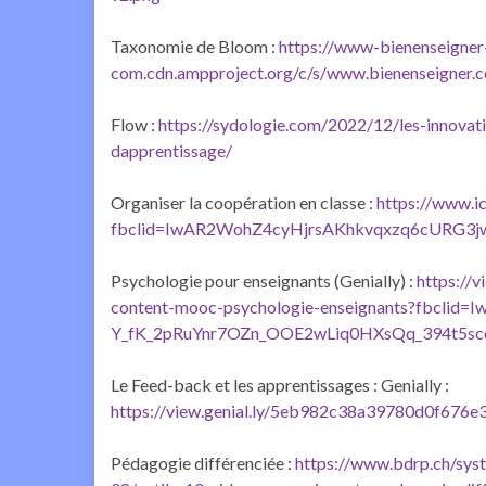
Taxonomie de Bloom :
https://www-bienenseigner
com.cdn.ampproject.org/c/s/www.bienenseigner
Flow :
https://sydologie.com/2022/12/les-innov
dapprentissage/
Organiser la coopération en classe :
https://www.i
fbclid=IwAR2WohZ4cyHjrsAKhkvqxzq6cURG3
Psychologie pour enseignants (Genially) :
https://
content-mooc-psychologie-enseignants?fbclid=
Y_fK_2pRuYnr7OZn_OOE2wLiq0HXsQq_394t5s
Le Feed-back et les apprentissages : Genially :
https://view.genial.ly/5eb982c38a39780d0f676e3
Pédagogie différenciée :
https://www.bdrp.ch/sys