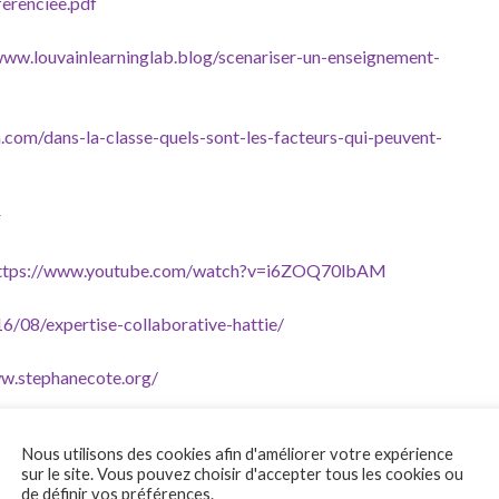
ferenciee.pdf
www.louvainlearninglab.blog/scenariser-un-enseignement-
n.com/dans-la-classe-quels-sont-les-facteurs-qui-peuvent-
r
ttps://www.youtube.com/watch?v=i6ZOQ70lbAM
016/08/expertise-collaborative-hattie/
ww.stephanecote.org/
ante pour mettre en place le travail en groupe.
Nous utilisons des cookies afin d'améliorer votre expérience
sur le site. Vous pouvez choisir d'accepter tous les cookies ou
de définir vos préférences.