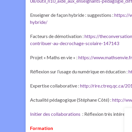
08/outil_n10_aide_aux_enseignants-pedagogie_dif
Enseigner de façon hybride : suggestions :
https://
hybride/
Facteurs de démotivation :
https://theconversatio
contribuer-au-decrochage-scolaire-147143
Projet « Maths en vie » :
https://www.mathsenvie.f
Réflexion sur l’usage du numérique en éducation :
h
Expertise collaborative :
http://rire.ctreq.qc.ca/2
Actualité pédagogique (Stéphane Côté) :
http://w
Initier des collaborations
: Réflexion très intéress
Formation