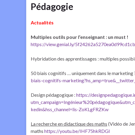
Pédagogie
Actualités
Multiples outils pour l’enseignant : un must !
https://view.genial.ly/5f24262a5270ea0d99cd1cb7/
Hybridation des apprentissages : multiples possibil
50 biais cognitifs … uniquement dans le marketing
biais-cognitifs-marketing?hs_amp=true&__twitter
Design pédagogique :
https://designpedagogique.i
utm_campaign=Ingénieur%20pédagogique&utm_c
kedin&hss_channel=lis-ZoKLgFRZKw
La recherche en didactique des maths
(Vidéo de Jer
maths
https://youtu.be/IHF75hkRDGI