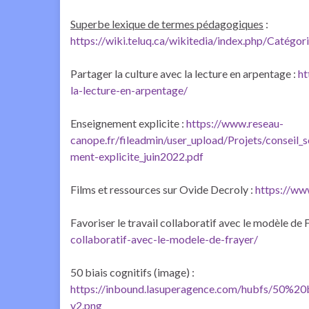
Superbe lexique de termes pédagogiques
:
https://wiki.teluq.ca/wikitedia/index.php/Catégori
Partager la culture avec la lecture en arpentage :
ht
la-lecture-en-arpentage/
Enseignement explicite :
https://www.reseau-
canope.fr/fileadmin/user_upload/Projets/conseil_
ment-explicite_juin2022.pdf
Films et ressources sur Ovide Decroly :
https://ww
Favoriser le travail collaboratif avec le modèle de 
collaboratif-avec-le-modele-de-frayer/
50 biais cognitifs (image) :
https://inbound.lasuperagence.com/hubfs/50%2
v2.png