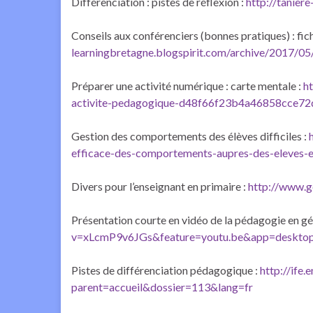
Différenciation : pistes de réflexion :
http://tanier
Conseils aux conférenciers (bonnes pratiques) : fic
learningbretagne.blogspirit.com/archive/2017/0
Préparer une activité numérique : carte mentale :
h
activite-pedagogique-d48f66f23b4a46858cce72
Gestion des comportements des élèves difficiles :
efficace-des-comportements-aupres-des-eleves-en
Divers pour l’enseignant en primaire :
http://www.g
Présentation courte en vidéo de la pédagogie en gé
v=xLcmP9v6JGs&feature=youtu.be&app=deskto
Pistes de différenciation pédagogique :
http://ife.
parent=accueil&dossier=113&lang=fr