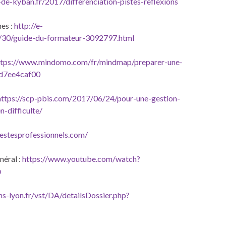
e-de-kyban.fr/2017/differenciation-pistes-reflexions
hes :
http://e-
5/30/guide-du-formateur-3092797.html
ttps://www.mindomo.com/fr/mindmap/preparer-une-
d7ee4caf00
https://scp-pbis.com/2017/06/24/pour-une-gestion-
-difficulte/
estesprofessionnels.com/
néral :
https://www.youtube.com/watch?
p
ens-lyon.fr/vst/DA/detailsDossier.php?