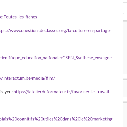
e:Toutes_les_fiches
tps://www.questionsdeclasses.org/la-culture-en-partage-
scientifique_education_nationale/CSEN_Synthese_enseigne
w.interactum.be/media/film/
Frayer :
https://latelierduformateur.fr/favoriser-le-travail-
0biais%20cognitifs%20utiles%20dans%20le%20marketing