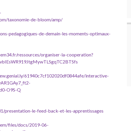
-
.com/taxonomie-de-bloom/amp/
ations-pedagogiques-de-demain-les-moments-optimaux-
cem34.fr/ressources/organiser-la-cooperation?
jwbIEsWR919JtgMywTLSgqTC2BTSfs
view.genial.ly/61940c7cf102020df0844afe/interactive-
IwAR1GAy7_ft2-
cd0-O9S-Q
1/presentation-le-feed-back-et-les-apprentissages
tem/files/docs/2019-06-