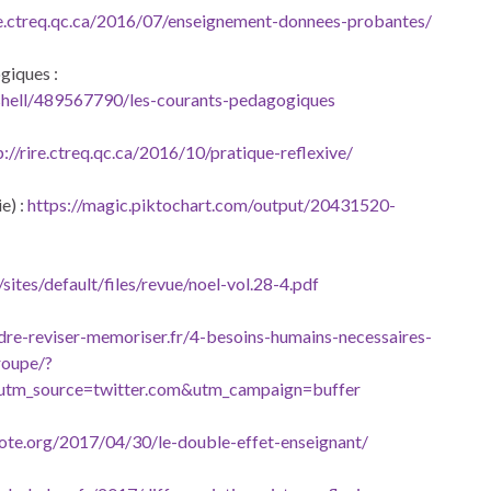
ire.ctreq.qc.ca/2016/07/enseignement-donnees-probantes/
giques :
hell/489567790/les-courants-pedagogiques
p://rire.ctreq.qc.ca/2016/10/pratique-reflexive/
e) :
https://magic.piktochart.com/output/20431520-
/sites/default/files/revue/noel-vol.28-4.pdf
dre-reviser-memoriser.fr/4-besoins-humains-necessaires-
roupe/?
tm_source=twitter.com&utm_campaign=buffer
ote.org/2017/04/30/le-double-effet-enseignant/