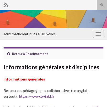
Tog
sear
Search for:
for
Jeux mathématiques à Bruxelles.
Togg
navig
Retour à
Enseignement
Informations générales et disciplines
Informations générales
Ressources pédagogiques collaboratives (en anglais
surtout) :
https://www.twinkl.fr