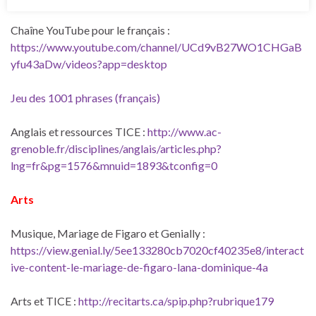
Chaîne YouTube pour le français :
https://www.youtube.com/channel/UCd9vB27WO1CHGaB
yfu43aDw/videos?app=desktop
Jeu des 1001 phrases (français)
Anglais et ressources TICE :
http://www.ac-
grenoble.fr/disciplines/anglais/articles.php?
lng=fr&pg=1576&mnuid=1893&tconfig=0
Arts
Musique, Mariage de Figaro et Genially :
https://view.genial.ly/5ee133280cb7020cf40235e8/interact
ive-content-le-mariage-de-figaro-lana-dominique-4a
Arts et TICE :
http://recitarts.ca/spip.php?rubrique179