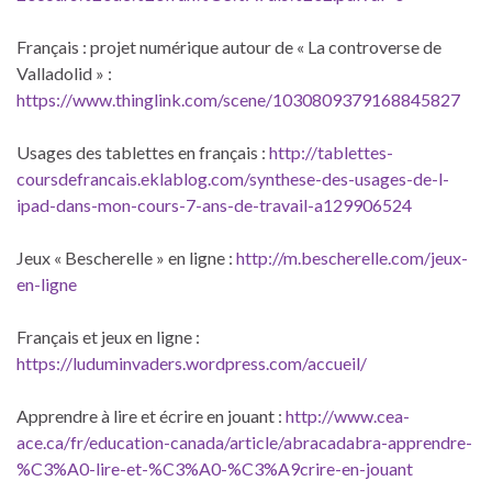
Français : projet numérique autour de « La controverse de
Valladolid » :
https://www.thinglink.com/scene/1030809379168845827
Usages des tablettes en français :
http://tablettes-
coursdefrancais.eklablog.com/synthese-des-usages-de-l-
ipad-dans-mon-cours-7-ans-de-travail-a129906524
Jeux « Bescherelle » en ligne :
http://m.bescherelle.com/jeux-
en-ligne
Français et jeux en ligne :
https://luduminvaders.wordpress.com/accueil/
Apprendre à lire et écrire en jouant :
http://www.cea-
ace.ca/fr/education-canada/article/abracadabra-apprendre-
%C3%A0-lire-et-%C3%A0-%C3%A9crire-en-jouant