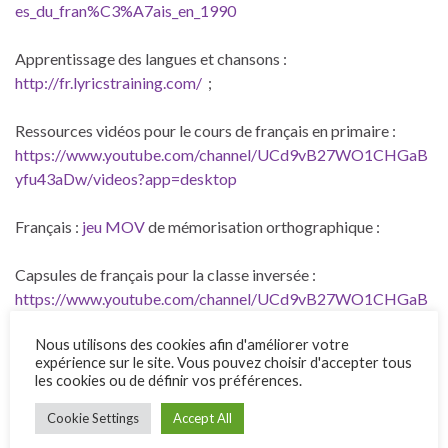
es_du_fran%C3%A7ais_en_1990
Apprentissage des langues et chansons :
http://fr.lyricstraining.com/
;
Ressources vidéos pour le cours de français en primaire :
https://www.youtube.com/channel/UCd9vB27WO1CHGaB
yfu43aDw/videos?app=desktop
Français :
jeu MOV
de mémorisation orthographique :
Capsules de français pour la classe inversée :
https://www.youtube.com/channel/UCd9vB27WO1CHGaB
yfu43aDw/videos?
Nous utilisons des cookies afin d'améliorer votre
app=desktop&utm_content=buffer8920d&utm_medium=so
expérience sur le site. Vous pouvez choisir d'accepter tous
cial&utm_source=twitter.com&utm_campaign=buffer
;
les cookies ou de définir vos préférences.
iPad au cours de français :
Cookie Settings
Accept All
http://linkis.com/eklablog.com/gnetO