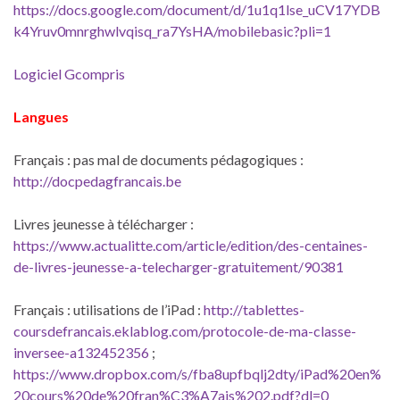
https://docs.google.com/document/d/1u1q1lse_uCV17YDB
k4Yruv0mnrghwlvqisq_ra7YsHA/mobilebasic?pli=1
Logiciel Gcompris
Langues
Français : pas mal de documents pédagogiques :
http://docpedagfrancais.be
Livres jeunesse à télécharger :
https://www.actualitte.com/article/edition/des-centaines-
de-livres-jeunesse-a-telecharger-gratuitement/90381
Français : utilisations de l’iPad :
http://tablettes-
coursdefrancais.eklablog.com/protocole-de-ma-classe-
inversee-a132452356
;
https://www.dropbox.com/s/fba8upfbqlj2dty/iPad%20en%
20cours%20de%20fran%C3%A7ais%202.pdf?dl=0