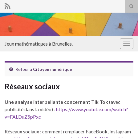
Tog
sear
Search for:
for
Jeux mathématiques à Bruxelles.
Togg
navig
Retour à
Citoyen numérique
Réseaux sociaux
Une analyse interpellante concernant Tik Tok
(avec
publicité dans la vidéo) :
https://www.youtube.com/watch?
v=FALDuZ5pPxc
Réseaux sociaux : comment remplacer FaceBook, Instagram