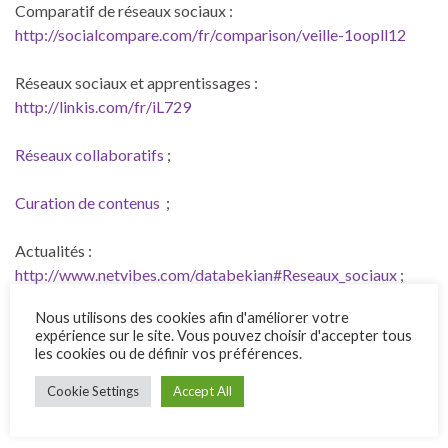
Comparatif de réseaux sociaux :
http://socialcompare.com/fr/comparison/veille-1oopll12
Réseaux sociaux et apprentissages :
http://linkis.com/fr/iL729
Réseaux collaboratifs
;
Curation de contenus
;
Actualités :
http://www.netvibes.com/databekian#Reseaux_sociaux
;
Nous utilisons des cookies afin d'améliorer votre
Outils de gestion des réseaux sociaux :
expérience sur le site. Vous pouvez choisir d'accepter tous
http://outilsveille.com/2015/05/les-10-meilleurs-outils-
les cookies ou de définir vos préférences.
pros-pour-gerer-vos-reseaux-sociaux/
Cookie Settings
Accept All
Désinscription de réseaux sociaux