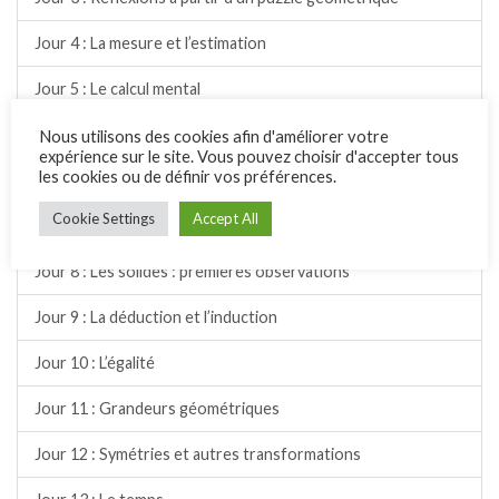
Jour 4 : La mesure et l’estimation
Jour 5 : Le calcul mental
Jour 6 : L’anticipation
Nous utilisons des cookies afin d'améliorer votre
expérience sur le site. Vous pouvez choisir d'accepter tous
les cookies ou de définir vos préférences.
Jour 7 : Suites de nombres
Cookie Settings
Accept All
Pause 1 : Découvrir la FBJM
Jour 8 : Les solides : premières observations
Jour 9 : La déduction et l’induction
Jour 10 : L’égalité
Jour 11 : Grandeurs géométriques
Jour 12 : Symétries et autres transformations